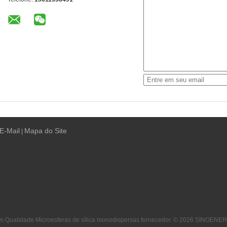
E-Mail
Mapa do Site
|
m Qualidade Microesferas de sílica monodispersas fornecedor. © 2026 SINOENER