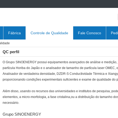
Fábrica
Controle de Qualidade
Fale Conosco
Ped
lidade
QC perfil
O Grupo SINOENERGY possui equipamentos avançados de análise e medição, i
partícula Horiba do Japão e o analisador de tamanho de partícula laser OMEC,
Analisador de verdadeira densidade, DZDR-S Conductividade Térmica e Xiangyi 
proporcionando condições experimentais suficientes e exame de qualidade do pr
Além disso, usando os recursos das universidades e institutos de pesquisa, p
elementos, a micro-morfologia, a fase cristalina,ou a distribuição do tamanho dos
necessário.
Grupo SINOENERGY