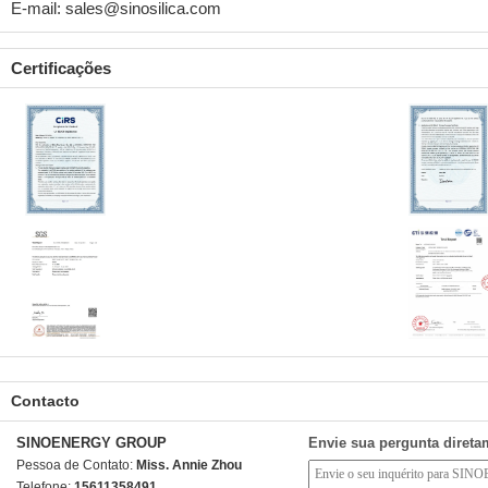
E-mail: sales@sinosilica.com
Certificações
Contacto
SINOENERGY GROUP
Envie sua pergunta direta
Pessoa de Contato:
Miss. Annie Zhou
Telefone:
15611358491