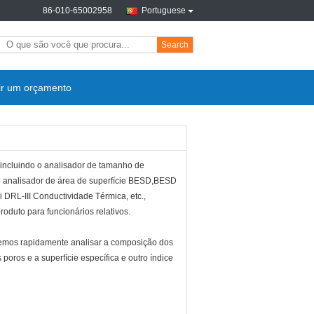
86-010-65002958
Portuguese
Search
ir um orçamento
ncluindo o analisador de tamanho de
 o analisador de área de superfície BESD,BESD
DRL-III Conductividade Térmica, etc.,
oduto para funcionários relativos.
odemos rapidamente analisar a composição dos
 poros e a superfície específica e outro índice