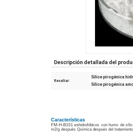
Descripción detallada del prod
Sílice pirogénica hid
Resaltar:
Sílice pirogénica am
Características
FM-H-B151 es
hidrofóbicos
con humo
de síli
m2/g
después
Química
después del tratamient