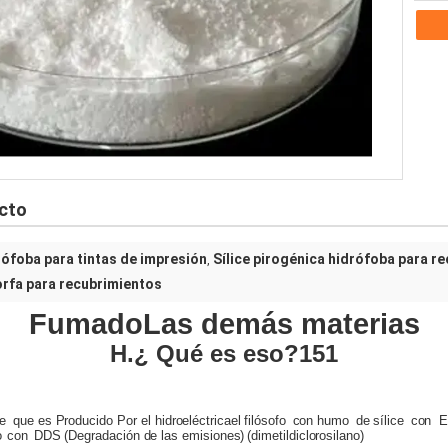
ucto
rófoba para tintas de impresión
Sílice pirogénica hidrófoba para r
,
orfa para recubrimientos
Fumado
Las demás materias
H.
¿ Qué es eso?
151
ce
que
es
Producido
Por el
hidroeléctrica
el filósofo
con humo
de sílice
con
E
o
con
DDS (Degradación de las emisiones)
(dimetildiclorosilano)