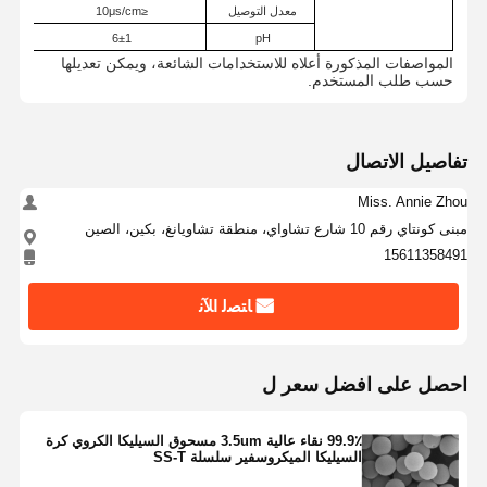
معدل التوصيل
≤10μs/cm
6±1
pH
المواصفات المذكورة أعلاه للاستخدامات الشائعة، ويمكن تعديلها
حسب طلب المستخدم.
تفاصيل الاتصال
Miss. Annie Zhou
مبنى كونتاي رقم 10 شارع تشاواي، منطقة تشاويانغ، بكين، الصين
15611358491
ﺎﺘﺼﻟ ﺍﻶﻧ
احصل على افضل سعر ل
منزل
المنتجات
حول بنا
جولة في
المعمل
99.9٪ نقاء عالية 3.5um مسحوق السيليكا الكروي كرة
السيليكا الميكروسفير سلسلة SS-T