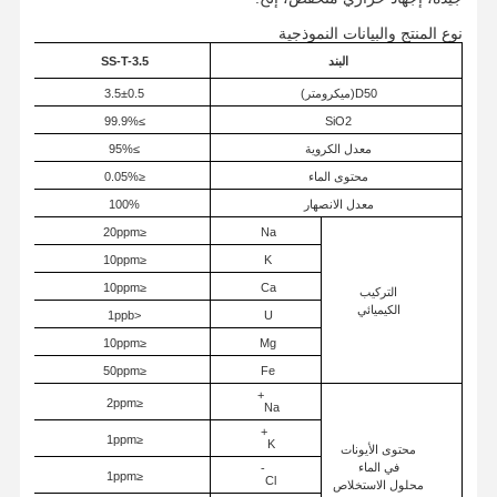
نوع المنتج والبيانات النموذجية
البند
SS-T-3.5
D50(ميكرومتر)
3.5±0.5
≥99.9%
SiO2
معدل الكروية
≥95%
محتوى الماء
≤0.05%
معدل الانصهار
100%
≤20ppm
Na
≤10ppm
K
≤10ppm
Ca
التركيب
الكيميائي
<1ppb
U
≤10ppm
Mg
≤50ppm
Fe
+
≤2ppm
Na
+
≤1ppm
K
محتوى الأيونات
في الماء
-
≤1ppm
Cl
محلول الاستخلاص