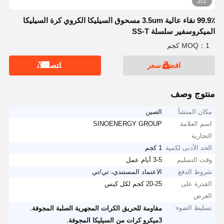
2/2
99.9٪ نقاء عالية 3.5um مسحوق السيليكا الكروي كرة السيليكا
الميكروسفير سلسلة SS-T
MOQ：1 كجم
افضل سعر
ﺎﺘﺼﻟ ﺍﻶﻧ
منتوج وصف
مكان المنشأ
الصين
اسم العلامة
SINOENERGY GROUP
التجارية
الحد الأدنى لكمية
1 كجم
وقت التسليم
3-5 أيام عمل
شروط الدفع
الاعتماد المستندي، تي/تي
القدرة على
20-25 كجم لكل كيس
العرض
تسليط الضوء:
,
مقاومة للحريق الكرات المجهرية الصلبة المجوفة
,
3ميكرو كرات من السيليكا المجوفة