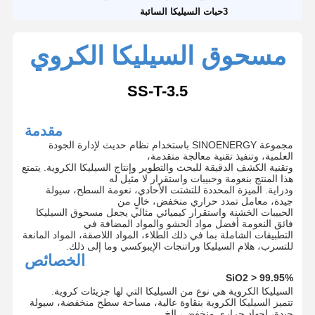
3حبات السيليكا السائبة
مسحوق السيليكا الكروي
SS-T-3.5
مقدمة
مجموعة SINOENERGY باستخدام نظام حديث لإدارة الجودة
العلمية، وتنفيذ تقنية معالجة متقدمة،
وتقنية الكشف الدقيقة للبحث والتطوير وإنتاج السيليكا الكروية. يتمتع
هذا المنتج بنعومة وحبيبات واستقرار لا مثيل له
ودراية. الميزة المحددة للتشتت الأحادي، نعومة السطح، سيولة
جيدة، معامل تمدد حراري منخفض، خالٍ من
الحبيبات الخشنة واستقرار كيميائي مثالي يجعل مسحوق السيليكا
فائق النعومة أفضل مواد الحشو والمواد المضافة في
التطبيقات الشاملة بما في ذلك الطلاء، المواد اللاصقة، المواد المانعة
للتسرب، هلام السيليكا وراتنجات الإيبوكسي وما إلى ذلك.
الخصائص
SiO2 > 99.95%
السيليكا الكروية هي نوع من السيليكا التي لها جزيئات كروية.
تتميز السيليكا الكروية بنقاوة عالية، مساحة سطح منخفضة، سيولة
جيدة، إجهاد حراري منخفض، إلخ.