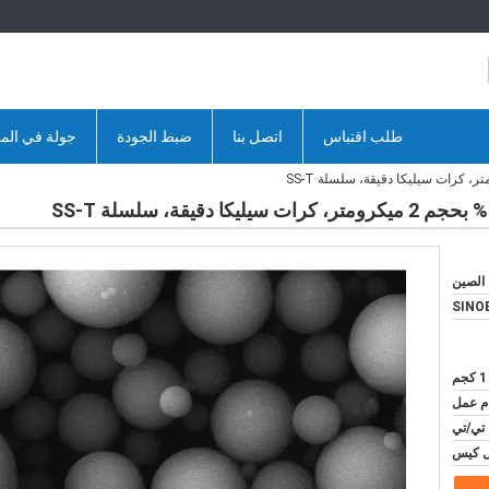
طلب اقتباس
اتصل بنا
ضبط الجودة
جولة في الم
الصين
SINO
1 كجم
 تي/تي