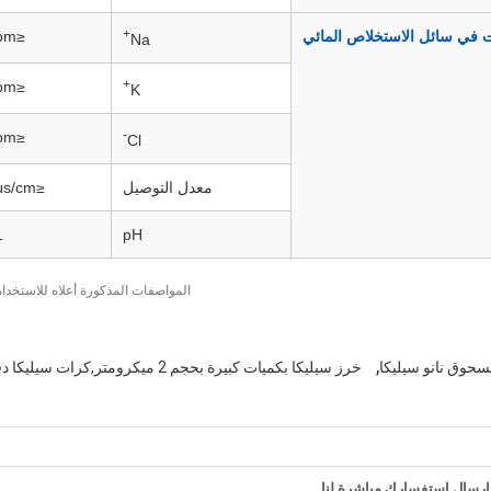
+
ت في سائل الاستخلاص المائي
≤2ppm
Na
+
≤1ppm
K
-
≤1ppm
Cl
معدل التوصيل
≤10μs/cm
1
pH
المواصفات المذكورة أعلاه للاستخد
,
سحوق نانو سيليكا
خرز سيليكا بكميات كبيرة بحجم 2 ميكرومتر,كرات سيليكا دقيقة بكميات كبيرة,خرز سيليكا بحجم 2 ميكرومتر
إرسال استفسارك مباشرة لنا