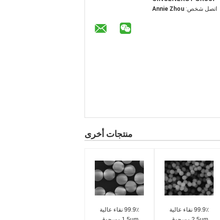
اتصل شخص:
Annie Zhou
منتجات أخرى
99.9٪ نقاء عالية
99.9٪ نقاء عالية
2.5um مسحوق
1.5um مسحوق