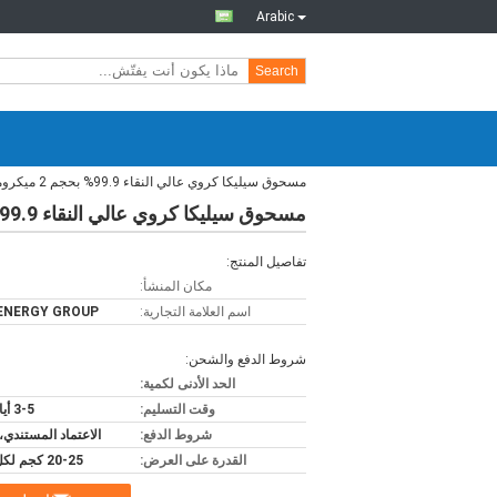
Arabic
Search
مسحوق سيليكا كروي عالي النقاء 99.9% بحجم 2 ميكرومتر، كرات سيليكا دقيقة، سلسلة SS-T
مسحوق سيليكا كروي عالي النقاء 99.9% بحجم 2 ميكرومتر، كرات سيليكا دقيقة، سلسلة SS-T
تفاصيل المنتج:
مكان المنشأ:
اسم العلامة التجارية:
ENERGY GROUP
شروط الدفع والشحن:
الحد الأدنى لكمية:
وقت التسليم:
3-5 أيام عمل
شروط الدفع:
الاعتماد المستندي،
القدرة على العرض:
20-25 كجم لكل كيس