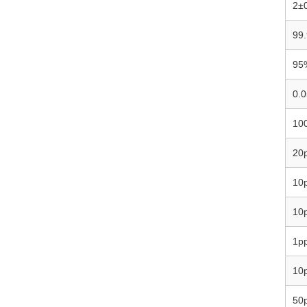
2±
10