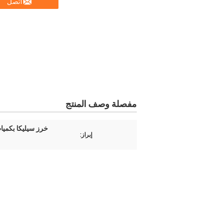
اتصل
مفصلة وصف المنتج
خرز سيليكا بكميات كبيرة بحجم 2 ميكرومتر,كرات سيليكا د
إبراز: