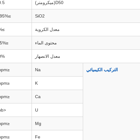
D50(ميكرومتر)
0.5
≥99.95%
SiO2
معدل الكروية
≥95%
محتوى الماء
≤0.05%
معدل الانصهار
0%
التركيب الكيميائي
Na
≤20ppm
≤10ppm
K
≤10ppm
Ca
<1ppb
U
≤10ppm
Mg
≤50ppm
Fe