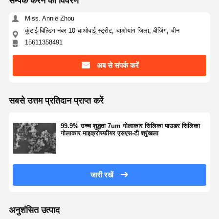
सम्पर्क करने का विवरण
Miss. Annie Zhou
गुणवत्ता नियंत्रण
हमसे संपर्क करें
एक बोली का
कुंटाई बिल्डिंग नंबर 10 चाओवाई स्ट्रीट, चाओयांग जिला, बीजिंग, चीन
अनुरोध
15611358491
मोनोडिस्पर्स सिलिका माइक्रोस्फीयर
अब से संपर्क करें
खोखला सिलिका माइक्रोस्फीयर
सबसे उत्तम प्रतिदान प्राप्त करें
गोलाकार सिलिका पाउडर
सिलिका नैनोस्फेयर
99.9% उच्च शुद्धता 7um गोलाकार सिलिका पाउडर सिलिका
गोलाकार माइक्रोस्फीयर एसएस-टी श्रृंखला
सिलिका माइक्रोस्फीयर प्रसाधन सामग्री
फ़्यूज्ड सिलिका पाउडर
जारी रखें
नैनो सिलिका पाउडर
गोलाकार एल्युमिना पाउडर
अनुशंसित उत्पाद