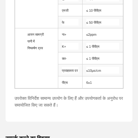
एमजी
≤ 10 पीपीएम
फे
≤ 50 पीपीएम
आयन सामग्री
ना+
≤2ppm
पानी में
K+
≤ 1 पीपीएम
निष्कर्षण द्रव
क्ल-
≤ 1 पीपीएम
प्रवाहकता दर
≤10μs/cm
पीएच
6±1
उपरोक्त विनिर्देश सामान्य उपयोग के लिए हैं और उपयोगकर्ता के अनुरोध पर
समायोजित किए जा सकते हैं।
होम
उत्पाद
हमारे बारे में
फैक्टरी यात्रा