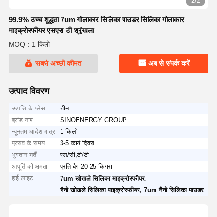
2/2
99.9% उच्च शुद्धता 7um गोलाकार सिलिका पाउडर सिलिका गोलाकार
माइक्रोस्फीयर एसएस-टी श्रृंखला
MOQ：1 किलो
सबसे अच्छी कीमत
अब से संपर्क करें
उत्पाद विवरण
उत्पत्ति के प्लेस
चीन
ब्रांड नाम
SINOENERGY GROUP
न्यूनतम आदेश मात्रा
1 किलो
प्रसव के समय
3-5 कार्य दिवस
भुगतान शर्तें
एल/सी,टी/टी
आपूर्ति की क्षमता
प्रति बैग 20-25 किग्रा
हाई लाइट:
,
7um खोखले सिलिका माइक्रोस्फीयर
,
नैनो खोखले सिलिका माइक्रोस्फीयर
7um नैनो सिलिका पाउडर