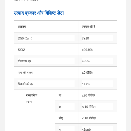
उत्पाद प्रकार और विशिष्ट डेटा
आइटम
एसएस-टी-7
D50 ((um)
7±10
SiO2
≥99.9%
गोलाकार दर
≥95%
पानी की मात्रा
≤0.05%
पिघलने की दर
१००%
रासायनिक
ना
≤20 पीपीएम
रचना
क
≤ 10 पीपीएम
सीए
≤ 10 पीपीएम
यू
<1ppb