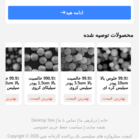
سیلیس دود هیدروفیل
ادامه هید
سیلیکون فومی هیدروفوب
پودر فلز سیلیکون
محصولات توصیه شده
99.9٪ خلوص بالا
99.9٪ خالصیت
990.9٪ خالصیت
99.9٪ خا
10um پودر
بالا 3.5um پودر
بالا 1.5um پودر
بالا 2um
سیلیس کره ای
سیلیس کروی
سیلیکای کروی
سیلیس کرو
سیلیس کره
سیلیس کروی
سیلیکای کروی
سیلیس کرو
میکروسفر سری
میکروسفر سری
میکروسفر سری
میکروسفر 
بهترین قیمت
بهترین قیمت
بهترین قیمت
بهترین ق
SS-T
SS-T
SS-T
SS-T
خانه
دربارهی ما
تماس با ما
Desktop Site
نقشه سایت
سیاست حفظ حریم خصوصی
کیفیت
میکروکره های سیلیسی تک پراکنده
کارخانه چین.Copyright © 2026