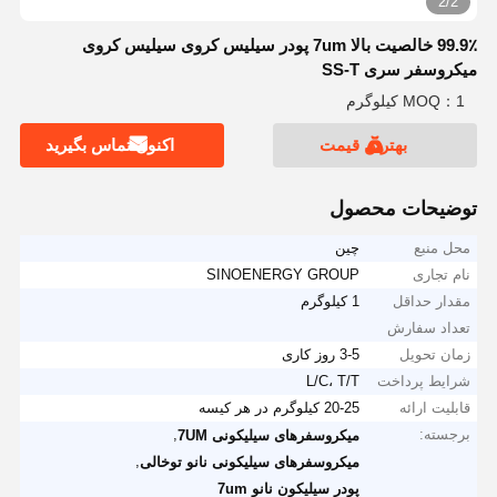
2/2
99.9٪ خالصیت بالا 7um پودر سیلیس کروی سیلیس کروی
میکروسفر سری SS-T
MOQ：1 کیلوگرم
بهترین قیمت
اکنون تماس بگیرید
توضیحات محصول
محل منبع
چین
نام تجاری
SINOENERGY GROUP
مقدار حداقل
1 کیلوگرم
تعداد سفارش
زمان تحویل
3-5 روز کاری
شرایط پرداخت
L/C، T/T
قابلیت ارائه
20-25 کیلوگرم در هر کیسه
برجسته:
,
میکروسفرهای سیلیکونی 7UM
,
میکروسفرهای سیلیکونی نانو توخالی
پودر سیلیکون نانو 7um