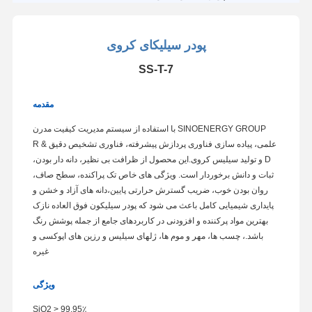
پودر سیلیکای کروی
SS-T-7
مقدمه
SINOENERGY GROUP با استفاده از سیستم مدیریت کیفیت مدرن
علمی، پیاده سازی فناوری پردازش پیشرفته، فناوری تشخیص دقیق R &
D و تولید سیلیس کروی.این محصول از ظرافت بی نظیر، دانه دار بودن،
ثبات و دانش برخوردار است. ویژگی های خاص تک پراکنده، سطح صاف،
روان بودن خوب، ضریب گسترش حرارتی پایین،دانه های آزاد و خشن و
پایداری شیمیایی کامل باعث می شود که پودر سیلیکون فوق العاده نازک
بهترین مواد پرکننده و افزودنی در کاربردهای جامع از جمله پوشش رنگ
باشد.، چسب ها، مهر و موم ها، ژلهای سیلیس و رزین های اپوکسی و
غیره
ویژگی
SiO2 > 99.95٪