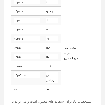
≤10ppm
K
در حدود
≤10ppm
<1ppb
U
≤10ppm
Mg
≤50ppm
Fe
محتوای یون
Na+
≤2ppm
در آب
≤1ppm
K+
مایع استخراج
کل...
≤1ppm
نرخ
≤10μs/cm
رسانایی
6±1
pH
خانه
محصولات
دربارهی ما
کارخانه تور
مشخصات بالا برای استفاده های معمول است و می تواند بر