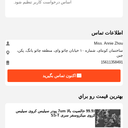
اساس درخواست کاربر تنظیم شود.
کنترل کیفیت
تماس با ما
درخواست نقل
قول
اطلاعات تماس
میکروکره های سیلیسی تک پراکنده
Miss. Annie Zhou
میکروکره های سیلیس توخالی
ساختمان کونتای، شماره ۱۰ خیابان چائو وای، منطقه چائو یانگ، پکن،
چین
پودر سیلیکون کروی
15611358491
نانوکره های سیلیس
اکنون تماس بگیرید
لوازم آرایشی میکروسفرهای سیلیس
بهترين قيمت رو براي
پودر سیلیس ذوب شده
پودر نانو سیلیس
99.9٪ خالصیت بالا 7um پودر سیلیس کروی سیلیس
کروی میکروسفر سری SS-T
پودر آلومینیوم کروی