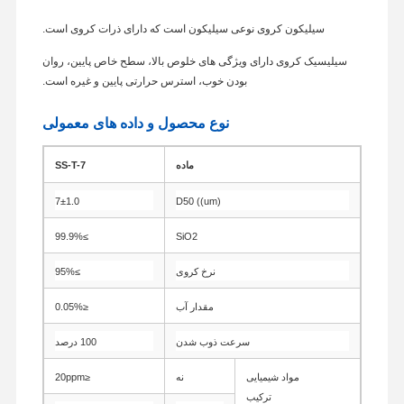
سیلیکون کروی نوعی سیلیکون است که دارای ذرات کروی است.
سیلیسیک کروی دارای ویژگی های خلوص بالا، سطح خاص پایین، روان
بودن خوب، استرس حرارتی پایین و غیره است.
نوع محصول و داده های معمولی
ماده
SS-T-7
7±1.0
D50 ((um)
≥99.9%
SiO2
نرخ کروی
≥95%
مقدار آب
≤0.05%
سرعت ذوب شدن
100 درصد
مواد شیمیایی
نه
≤20ppm
ترکیب