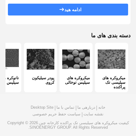
سیلیس دود هیدروفیل
ادامه هید
سیلیکون فومی هیدروفوب
پودر فلز سیلیکون
دسته بندی های ما
میکروکره های
میکروکره های
پودر سیلیکون
نانوکره های
سیلیسی تک
سیلیس توخالی
کروی
سیلیس
پراکنده
خانه
دربارهی ما
تماس با ما
Desktop Site
نقشه سایت
سیاست حفظ حریم خصوصی
کیفیت
میکروکره های سیلیسی تک پراکنده
کارخانه چین.Copyright © 2026
SINOENERGY GROUP. All Rights Reserved.