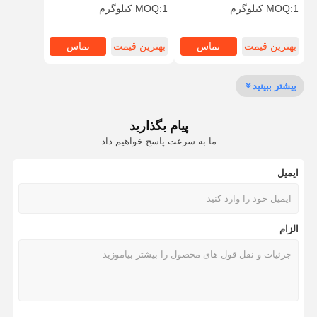
سیلیکای کروی میکروسفر
1 کیلوگرم
MOQ:
1 کیلوگرم
MOQ:
سری NSS-D
کنترل کیفیت
تماس با ما
درخواست نقل
بهترین قیمت
تماس
بهترین قیمت
تماس
قول
بیشتر ببینید
میکروکره های سیلیسی تک پراکنده
میکروکره های سیلیس توخالی
پیام بگذارید
ما به سرعت پاسخ خواهیم داد
پودر سیلیکون کروی
ایمیل
نانوکره های سیلیس
لوازم آرایشی میکروسفرهای سیلیس
الزام
پودر سیلیس ذوب شده
پودر نانو سیلیس
پودر آلومینیوم کروی