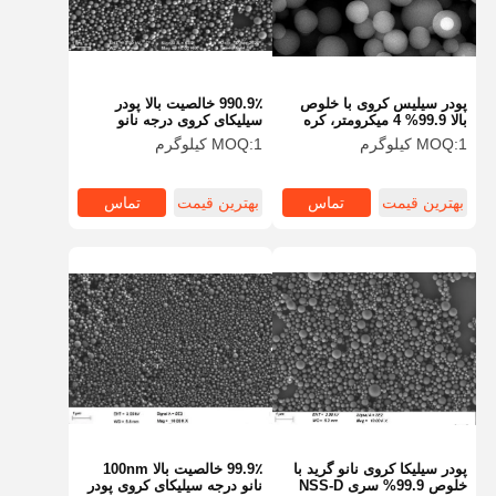
پودر سیلیس کروی با خلوص
990.9٪ خالصیت بالا پودر
بالا 99.9% 4 میکرومتر، کره
سیلیکای کروی درجه نانو
سیلیس، میکروسفر برای لوازم
300nm سیلیکای کروی
1 کیلوگرم
MOQ:
1 کیلوگرم
MOQ:
آرایشی سری SS-HT
میکروسفر سری NSS-D
بهترین قیمت
تماس
بهترین قیمت
تماس
خانه
محصولات
دربارهی ما
کارخانه تور
پودر سیلیکا کروی نانو گرید با
99.9٪ خالصیت بالا 100nm
خلوص 99.9% سری NSS-D
نانو درجه سیلیکای کروی پودر