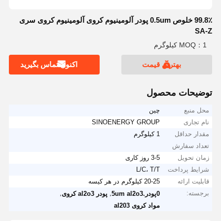
99.8٪ خلوص 0.5um پودر آلومینیوم کروی آلومینیوم کروی سری
SA-Z
MOQ：1 کیلوگرم
بهترین قیمت
اکنون تماس بگیرید
توضیحات محصول
محل منبع
چین
نام تجاری
SINOENERGY GROUP
مقدار حداقل
1 کیلوگرم
تعداد سفارش
زمان تحویل
3-5 روز کاری
شرایط پرداخت
L/C، T/T
قابلیت ارائه
20-25 کیلوگرم در هر کیسه
برجسته:
,
,
0پودر.5um al2o3
پودر al2o3 کروی
مواد کروی al203