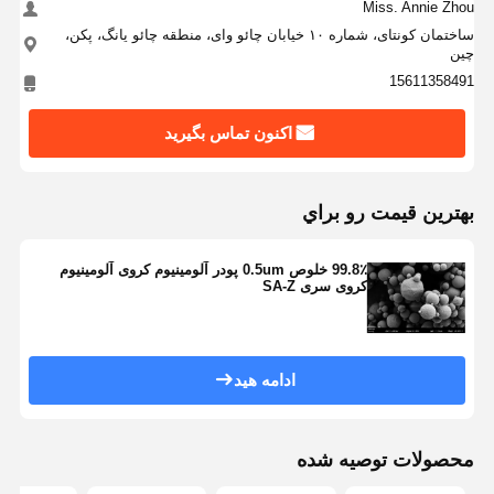
Miss. Annie Zhou
ساختمان کونتای، شماره ۱۰ خیابان چائو وای، منطقه چائو یانگ، پکن،
چین
15611358491
اکنون تماس بگیرید
بهترين قيمت رو براي
99.8٪ خلوص 0.5um پودر آلومینیوم کروی آلومینیوم
کروی سری SA-Z
ادامه هید
خانه
محصولات
دربارهی ما
کارخانه تور
محصولات توصیه شده