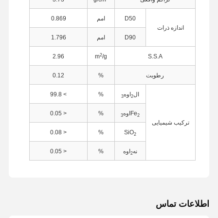
D50
امم
0.869
اندازه ذرات
D90
امم
1.796
2
2.96
m
/g
S.S.A
رطوبت
%
0.12
ال
اوه
%
> 99.8
3
2
Fe
اوه
%
< 0.05
3
2
ترکیب شیمیایی
< 0.08
%
SiO
2
نه
اوه
%
< 0.05
2
اطلاعات تماس