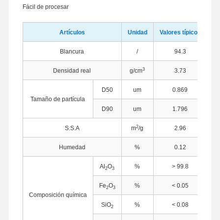
Fácil de procesar
Artículos
Unidad
Valores típicos
Blancura
/
94.3
3
Densidad real
g/cm
3.73
D50
um
0.869
Tamaño de partícula
D90
um
1.796
2
S.S.A
m
/g
2.96
Humedad
%
0.12
Al
O
%
> 99.8
2
3
Fe
O
%
< 0.05
2
3
Composición química
SiO
%
< 0.08
2