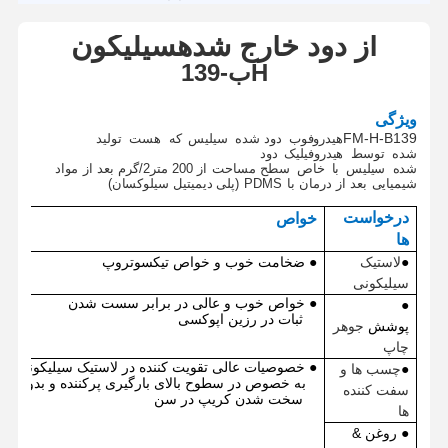
از دود خارج شده
سیلیکون
H
ب-
139
ویژگی
FM-H-B139
هیدروفوب
دود شده
سیلیس
که
هست
تولید
شده
توسط
هیدرو
فیلیک
دود
شده
سیلیس
با
خاص
سطح
مساحت
از
200 متر2/گرم
بعد از
مواد
شیمیایی
بعد از درمان
با
PDMS
(پلی دیمیتیل سیلوکسان)
درخواست
خواص
ها
●
لاستیک
● ضخامت خوب و خواص تیکسوتروپ
سیلیکونی
● خواص خوب و عالی در برابر سست شدن
●
ثبات در رزین اپوکسی
پوشش
جوهر
چاپ
● خصوصیات عالی تقویت کننده در لاستیک سیلیکونی
●
چسب ها و
به خصوص در سطوح بالای بارگیری پرکننده و بدون
سفت کننده
سخت شدن کریپ در سن
ها
● روغن
&