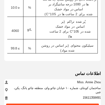
ها
در
1000 درجه سانتیگراد
بر
10.0
≤
%
اساس
در
مواد
خشک
شده
برای
2
ساعت ها
در
105°C)
پُر شده
تراکم
(بر
اساس
در
مواد
خشک
g/L
40
60
شده
در
105°C
برای
2
ساعت
ها)
سیلیکون
محتوای
(
بر اساس
در
روشن
%
99.8
≥
شده
مواد
)
اطلاعات تماس
Miss. Annie Zhou
ساختمان کونتای، شماره ۱۰ خیابان چائو وای، منطقه چائو یانگ، پکن،
خانه
محصولات
دربارهی ما
کارخانه تور
چین
15611358491