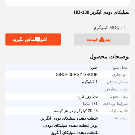
سیلیکای دودی آبگریز HB-139
MOQ：1 کیلوگرم
بهترین قیمت
اکنون تماس بگیرید
توضیحات محصول
محل منبع
چین
نام تجاری
SINOENERGY GROUP
مقدار حداقل
1 کیلوگرم
تعداد سفارش
زمان تحویل
3-5 روز کاری
شرایط پرداخت
L/C، T/T
قابلیت ارائه
20-25 کیلوگرم در هر کیسه
برجسته:
,
غلظت دهنده سیلیکای دودی آبگریز
,
پودر غلظت دهنده سیلیکای دودی
غلظت دهنده سیلیکای آبگریز