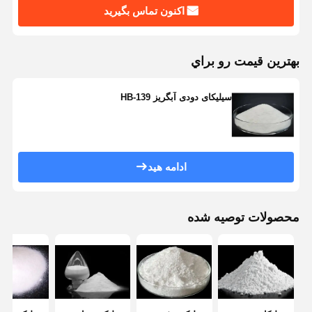
اکنون تماس بگیرید
کنترل کیفیت
تماس با ما
درخواست نقل
قول
بهترين قيمت رو براي
میکروکره های سیلیسی تک پراکنده
سیلیکای دودی آبگریز HB-139
میکروکره های سیلیس توخالی
پودر سیلیکون کروی
ادامه هید
نانوکره های سیلیس
لوازم آرایشی میکروسفرهای سیلیس
محصولات توصیه شده
پودر سیلیس ذوب شده
پودر نانو سیلیس
پودر آلومینیوم کروی