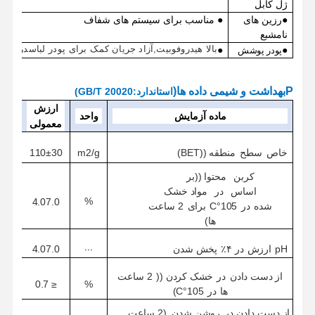
ژل کابل
●
رزین های
● مناسب برای سیستم های شفاف
نامشبع
●
●
بالا
هيدروفوبيت
,
آزاد
جریان
کمک
برای
پودر
لباس
درخشش
پودر
پوشش
P
بهداشت و شیمی
داده ها
(
استاندارد
:
GB/T 20020
)
ارزش
ماده آزمایش
واحد
معمولی
m2/g
خاص
سطح
منطقه ((BET)
1
1
0±30
کربن
محتوا ((بر
اساس
در
مواد
خشک
%
4.0
7.0
شده
در
105°C
برای
2
ساعت
ها)
...
pH
ارزش
در
۴٪
پخش شدن
4.0
7.0
از دست دادن
در
خشک کردن ((
2
ساعت
0.7
≤
%
ها
در
105°C)
از دست دادن
در
روشن شدن
(
2
ساعت