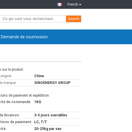
French
Search
Demande de soumission
s sur le produit:
'origine:
Chine
e marque:
SINOENERGY GROUP
ions de paiement et expédition:
tité de commande
1KG
de livraison:
3-5 jours ouvrables
tions de paiement:
LC, T/T
ité
20-25kg par sac