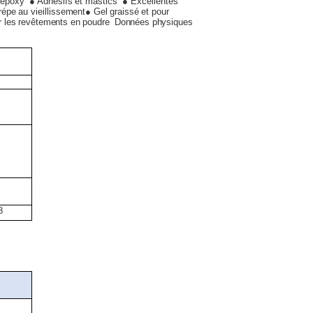
e époxy
● Adhésifs et mastics
● Excellentes
répe au vieillissement
● Gel graissé et pour
r les revêtements en poudre
Données physiques
8