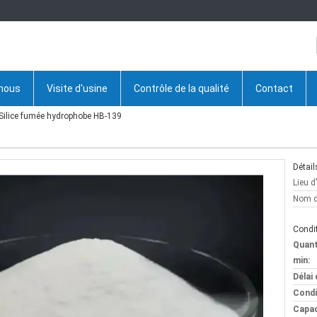
 nous
Visite d'usine
Contrôle de la qualité
Contact
Silice fumée hydrophobe HB-139
Détail
Lieu d
Nom d
Condit
Quan
min:
Délai 
Condi
Capac