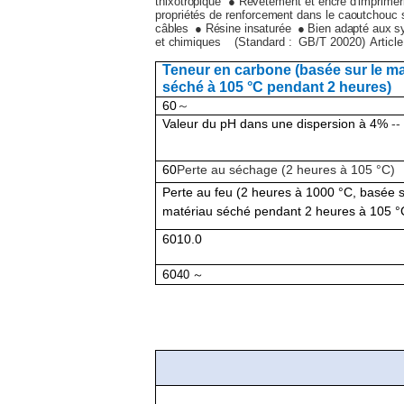
thixotropique
● Revêtement et encre d'imprimer
propriétés de renforcement dans le caoutchouc s
câbles
● Résine insaturée
● Bien adapté aux s
et chimiques
(Standard : GB/T 20020)
Article
Teneur en carbone (basée sur le ma
séché à 105 °C pendant 2 heures)
60
～
Valeur du pH dans une dispersion à 4%
--
60
Perte au séchage (2 heures à 105 °C)
Perte au feu (2 heures à 1000 °C, basée s
matériau séché pendant 2 heures à 105 °
60
10.0
60
40
～