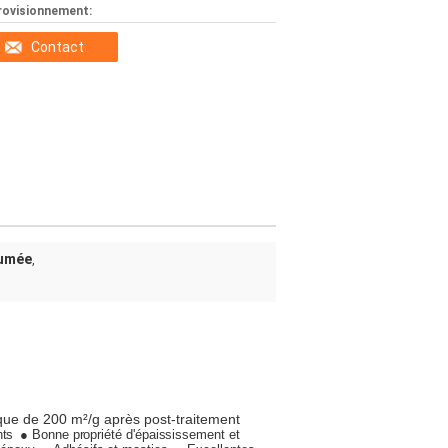
rovisionnement:
Contact
fumée
,
ique de 200 m²/g après post-traitement
nts
● Bonne propriété d'épaississement et