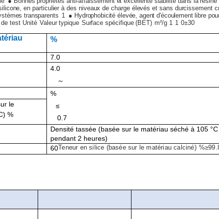
ie
● Bonnes propriétés anti-affaissement et excellente stabilité dans la résin
ilicone, en particulier à des niveaux de charge élevés et sans durcissement c
ystèmes transparents
1
● Hydrophobicité élevée, agent d'écoulement libre pou
 de test
Unité
Valeur typique
Surface spécifique (BET)
m²/g
1
1
0±30
tériau
%
7.0
4.0
～
%
ur le
≤
C)
%
0.7
Densité tassée (basée sur le matériau séché à 105 °C
pendant 2 heures)
60
Teneur en silice (basée sur le matériau calciné)
%
≥
99.