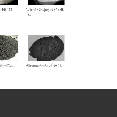
้ํา HB-151
ไฮโดรโฟบิกฟูมฟูมซิลิก้า HB-
152
ิสุทธิ์โลหะ
ซิลิคอนเมทัลบริสุทธิ์ 99.9%