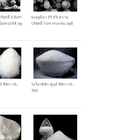
ิสุทธิ์ 0.8um
ผงอลูมินา 99.8% ความ
นียสเปอร์ฟ์ อลู
บริสุทธิ์ 1um ทรงกลม อลูมิ
Z ซีรีส์
นาทรงกลม ซีรีส์ SA-Z
์ ซิลิกา HL-
ไฮโดรฟิลิก ฟูมด์ ซิลิกา HL-
300