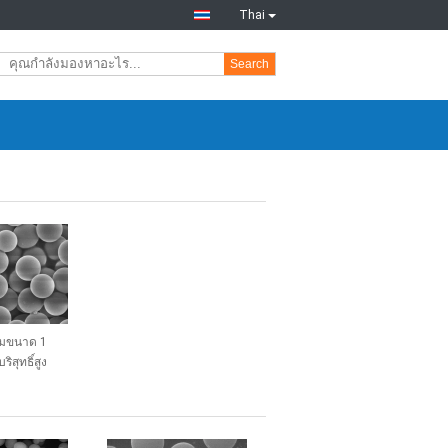
Thai
Search
ลมขนาด 1
สุทธิ์สูง
ฟียร์ ไมโคร
-H