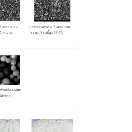
นาโนทรงกลม
ผงซิลิกาเกรดนาโนทรงกลม
.9% ขนาด
ความบริสุทธิ์สูง 99.9%
SS-D
500nm ซีรีส์ NSS-D
สุทธิ์สูง 6um
ิลิก้ากลม
หรับเครื่องสํา