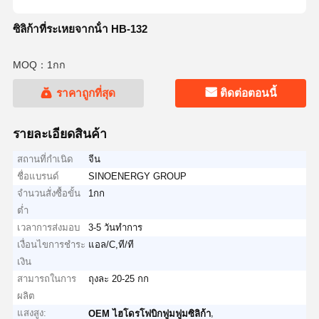
ซิลิก้าที่ระเหยจากน้ํา HB-132
MOQ：1กก
ราคาถูกที่สุด
ติดต่อตอนนี้
รายละเอียดสินค้า
สถานที่กำเนิด
จีน
ชื่อแบรนด์
SINOENERGY GROUP
จำนวนสั่งซื้อขั้น
1กก
ต่ำ
เวลาการส่งมอบ
3-5 วันทำการ
เงื่อนไขการชำระ
แอล/C,ที/ที
เงิน
สามารถในการ
ถุงละ 20-25 กก
ผลิต
แสงสูง:
,
OEM ไฮโดรโฟบิกฟูมฟูมซิลิก้า