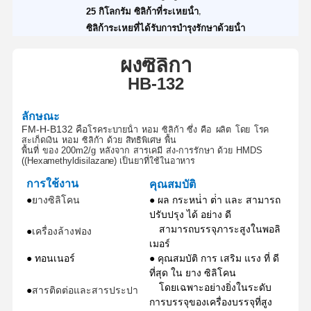
,
25 กิโลกรัม ซิลิก้าที่ระเหยน้ํา
ซิลิก้าระเหยที่ได้รับการบํารุงรักษาด้วยน้ํา
ผง
ซิลิกา
H
B-
132
ลักษณะ
FM-H-B132 คือ
โรคระบายน้ํา
หอม
ซิลิก้า
ซึ่ง
คือ
ผลิต
โดย
โรค
สะเก็ดเงิน
หอม
ซิลิก้า
ด้วย
สิทธิพิเศษ
พื้น
พื้นที่
ของ
200m2/
g
หลังจาก
สารเคมี
ส่ง
-
การรักษา
ด้วย
HMDS
((Hexamethyldisilazane) เป็นยาที่ใช้ในอาหาร
การใช้งาน
คุณสมบัติ
●
ยางซิลิโคน
● ผล กระหน่ํา ต่ํา และ สามารถ
ปรับปรุง ได้ อย่าง ดี
สามารถบรรจุภาระสูงในพอลิ
●
เครื่องล้างฟอง
เมอร์
● ทอนเนอร์
● คุณสมบัติ การ เสริม แรง ที่ ดี
ที่สุด ใน ยาง ซิลิโคน
โดยเฉพาะอย่างยิ่งในระดับ
●
สารติดต่อและสารประปา
การบรรจุของเครื่องบรรจุที่สูง