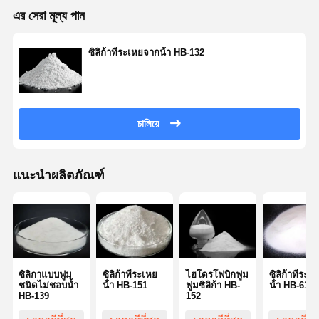
এর সেরা মূল্য পান
ควบคุม
ติดต่อเรา
ขออ้าง
ซิลิก้าที่ระเหยจากน้ํา HB-132
คุณภาพ
Monodisperse ซิลิกาไมโครสเฟียร์
চালিয়ে
ไมโครสเฟียร์ซิลิกากลวง
สารซิลิก้าสับกลม
แนะนำผลิตภัณฑ์
ซิลิกานาโนสเฟียร์
เครื่องสำอางซิลิกาไมโครสเฟียร์
ผงซิลิกาผสม
ซิลิกาแบบฟูม
ซิลิก้าที่ระเหย
ไฮโดรโฟบิกฟูม
ซิลิก้าที่ระเ
ผงนาโนซิลิกา
ชนิดไม่ชอบน้ำ
น้ํา HB-151
ฟูมซิลิก้า HB-
น้ํา HB-612
HB-139
152
สับอัลมิเนียกลม