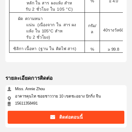
≤
4.0
%
หลัก
ใน
สาร
ผงแห้ง
สําห
รับ
2
ชั่วโมง
ใน
105 °C)
ผัด
ความหนา
แน่น
(เนื่องจาก
ใน
สาร
ผง
กรัม/
40
รางวัล
60
แห้ง
ใน
105°C
สําห
ล
รับ
2
ชั่วโมง)
ซิลิกา
เนื้อหา
(
ฐาน
ใน
ติดไฟ
สาร
)
%
≥
99.8
รายละเอียดการติดต่อ
Miss. Annie Zhou
อาคารคุนไท ซอยชาววาย 10 เขตชะอยาง ปักกิ่ง จีน
15611358491
บ้าน
ผลิตภัณฑ์
เกี่ยวกับเรา
ทัวร์โรงงาน
ติดต่อตอนนี้