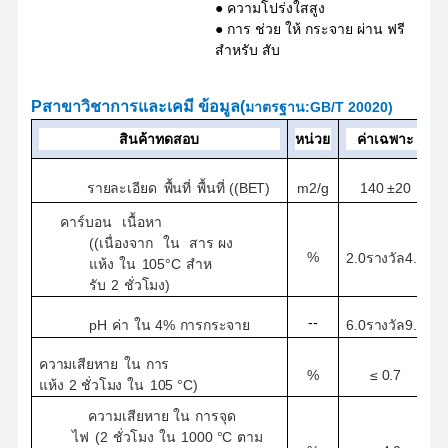
● ความโปร่งใสสูง
● การ ช่วย ให้ กระจาย ผ่าน ฟรี
สําหรับ สับ
P
สาขาวิชาการและเคมี
ข้อมูล
(
มาตรฐาน
:
GB/T 20020
)
สินค้าทดสอบ
หน่วย
ค่าเฉพาะ
m2/g
รายละเอียด
พื้นที่
พื้นที่ ((BET)
1
4
0 ±
2
0
คาร์บอน
เนื้อหา
((เนื่องจาก
ใน
สาร
ผง
%
2.0
รางวัล
4.0
แห้ง
ใน
105°C
สําห
รับ
2
ชั่วโมง)
--
pH
ค่า
ใน
4%
การกระจาย
6.0
รางวัล
9.0
ความเสียหาย
ใน
การ
≤
0.7
%
แห้ง
2
ชั่วโมง
ใน
105 °C)
ความเสียหาย
ใน
การจุด
ไฟ
(
2
ชั่วโมง
ใน
1000 °C
ตาม