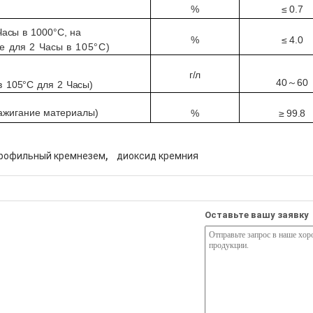
≤
0.7
%
Часы
в
1000°C,
на
≤
4.0
%
е
для
2
Часы
в
105°C)
г/л
40
60
～
в
105°C
для
2
Часы)
ажигание
материалы
)
%
≥
99.8
,
рофильный кремнезем
диоксид кремния
Оставьте вашу заявку