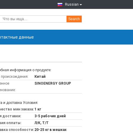
Russian
Search
нтактные данные
бная информация о продукте:
 происхождения:
Китай
енное
SINOENERGY GROUP
нование:
а и доставка Условия:
ество мин заказа:
1 кг
я доставки:
3-5 рабочих дней
вия оплаты:
Л/К, Т/Т
авка способности:
20-25 кг в мешках