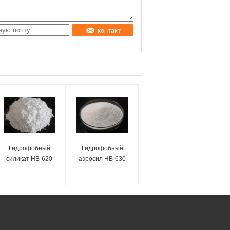
контакт
Гидрофобный
Гидрофобный
силикат HB-620
аэросил HB-630