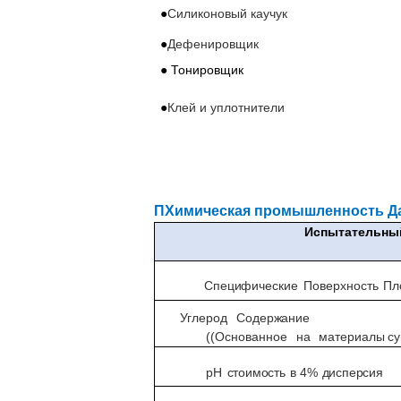
●
Силиконовый каучук
●
Дефенировщик
● Тонировщик
●
Клей и уплотнители
П
Химическая промышленность
Д
Испытательный
Специфические
Поверхность
Пл
Углерод
Содержание
((Основанное
на
материалы
с
pH
стоимость
в
4%
дисперсия