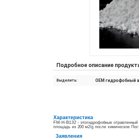
Подробное описание продукт
OEM гидрофобный 
Выделить:
Характеристика
FM-H-B132 - это
гидрофобные
отравленный
площадь
из
200 м2/
g
после
химическое
Пос
Заявления