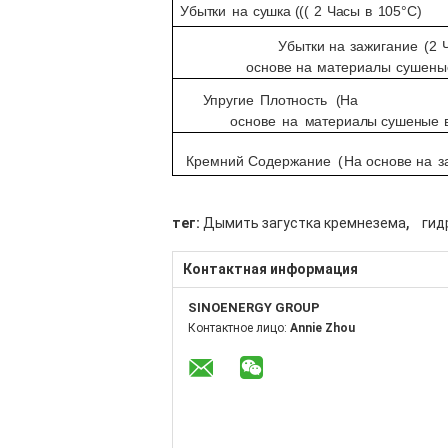
Убытки
на
сушка (((
2
Часы
в
105°C)
Убытки
на
зажигание
(
2
основе
на
материалы
сушены
Упругие
Плотность
(На
основе
на
материалы
сушеные
Кремний
Содержание
(
На основе
на
з
,
тег:
Дымить загустка кремнезема
гид
Контактная информация
SINOENERGY GROUP
Контактное лицо:
Annie Zhou