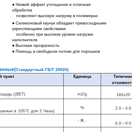
● Низкий эффект утолщения и отличная
обработка
позволяют высокую нагрузку в полимерах
● Силиконовый каучук обладает превосходными
укрепляющими свойствами
особенно при высоком уровне нагрузки
наполнителя
● Высокая прозрачность
● Помощь в свободном потоке для порошков
анные
(
Стандартный
:
ГБ/Т 20020
)
 пункт
Единица
Типична
стоимост
m2/g
ощадь ((BET)
1
4
0±
2
0
%
2.0
4.0
～
ушеные
в
105°C
для
2
Часы)
- Я...
6.0
9.0
～