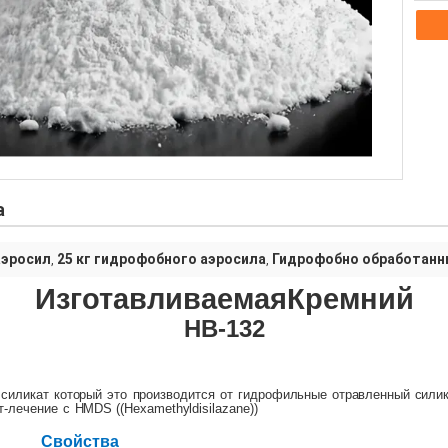
а
аэросил
25 кг гидрофобного аэросила
Гидрофобно обработанн
,
,
Изготавливаемая
Кремний
H
В-
132
силикат
который
это
производится
от
гидрофильные
отравленный
сили
т
-
лечение
с
HMDS ((Hexamethyldisilazane))
Свойства