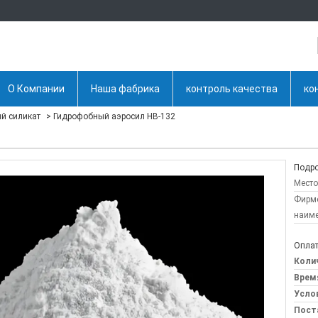
О Компании
Наша фабрика
контроль качества
ко
й силикат
Гидрофобный аэросил HB-132
Подро
Место
Фирм
наиме
Оплат
Колич
Врем
Усло
Пост