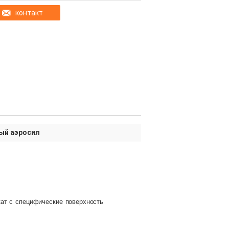
контакт
ый аэросил
кат
с
специфические
поверхность