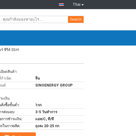
Thai
Search
 ซีรีส์ SS-H
H
อียดสินค้า:
่กำเนิด:
จีน
รนด์:
SINOENERGY GROUP
ะเงิน:
่งซื้อขั้นต่ำ:
1กก
ารส่งมอบ:
3-5 วันทำการ
ไขการชำระเงิน:
แอล/C, ที/ที
ถในการผลิต:
ถุงละ 20-25 กก