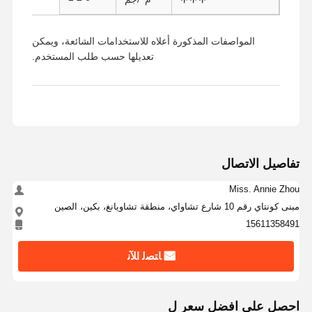
المواصفات المذكورة أعلاه للاستخدامات الشائعة، ويمكن
تعديلها حسب طلب المستخدم.
تفاصيل الاتصال
Miss. Annie Zhou
مبنى كونتاي رقم 10 شارع تشاواي، منطقة تشاويانغ، بكين، الصين
15611358491
ﺎﺘﺼﻟ ﺍﻶﻧ
منزل
المنتجات
حول بنا
جولة في
المعمل
احصل على افضل سعر ل