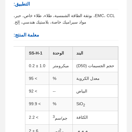
التطبيق:
EMC، CCL، بوتقة الطاقة الشمسية، طلاء، طلاء خاص، حبر،
مواد سيراميك خاصة، بلاستيك هندسي، إلخ.
معلمة المنتج:
البند
الوحدة
SS-H-1
حجم الجسيمات (D50)
ميكرومتر
1.0 ± 0.2
معدل الكروية
%
> 95
البياض
--
> 92
> 99.9
%
SiO
2
3
الكثافة
> 2.2
جم/سم
2
م.م.م.
6 ± 2
م
/جم