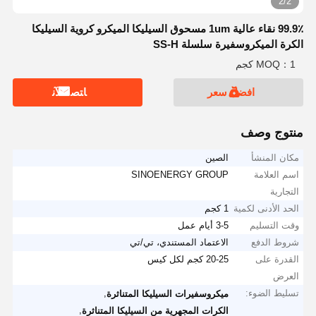
2/2
99.9٪ نقاء عالية 1um مسحوق السيليكا الميكرو كروية السيليكا
الكرة الميكروسفيرة سلسلة SS-H
MOQ：1 كجم
افضل سعر
ﺎﺘﺼﻟ ﺍﻶﻧ
منتوج وصف
مكان المنشأ
الصين
اسم العلامة
SINOENERGY GROUP
التجارية
الحد الأدنى لكمية
1 كجم
وقت التسليم
3-5 أيام عمل
شروط الدفع
الاعتماد المستندي، تي/تي
القدرة على
20-25 كجم لكل كيس
العرض
تسليط الضوء:
,
ميكروسفيرات السيليكا المتناثرة
,
الكرات المجهرية من السيليكا المتناثرة