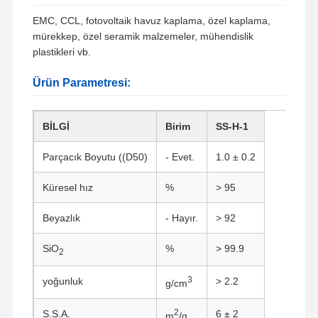
EMC, CCL, fotovoltaik havuz kaplama, özel kaplama,
mürekkep, özel seramik malzemeler, mühendislik
plastikleri vb.
Ürün Parametresi:
BİLGİ
Birim
SS-H-1
Parçacık Boyutu ((D50)
- Evet.
1.0 ± 0.2
Küresel hız
%
> 95
Beyazlık
- Hayır.
> 92
SiO
%
> 99.9
2
3
yoğunluk
> 2.2
g/cm
2
S.S.A.
6 ± 2
m
/g