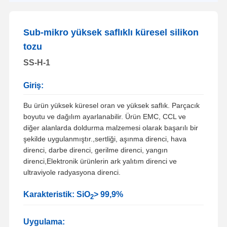
Sub-mikro yüksek saflıklı küresel silikon
tozu
SS-H-1
Giriş:
Bu ürün yüksek küresel oran ve yüksek saflık. Parçacık
boyutu ve dağılım ayarlanabilir. Ürün EMC, CCL ve
diğer alanlarda doldurma malzemesi olarak başarılı bir
şekilde uygulanmıştır.,sertliği, aşınma direnci, hava
direnci, darbe direnci, gerilme direnci, yangın
direnci,Elektronik ürünlerin ark yalıtım direnci ve
ultraviyole radyasyona direnci.
Karakteristik: SiO
> 99,9%
2
Uygulama: