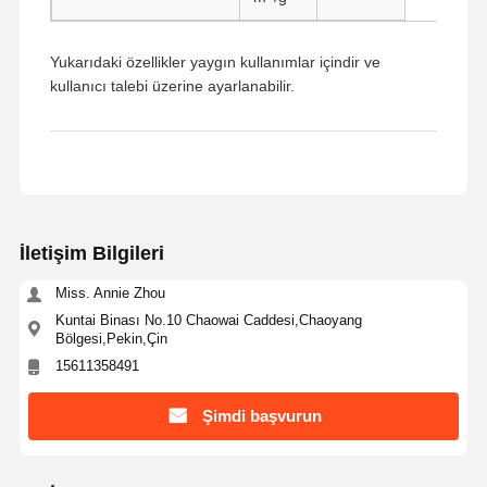
Yukarıdaki özellikler yaygın kullanımlar içindir ve
kullanıcı talebi üzerine ayarlanabilir.
İletişim Bilgileri
Miss. Annie Zhou
Kuntai Binası No.10 Chaowai Caddesi,Chaoyang
Bölgesi,Pekin,Çin
15611358491
Şimdi başvurun
Ana Sayfa
Ürünler
Hakkımızda
Fabrika Turu