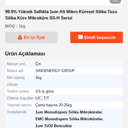
2/2
99.9% Yüksek Saflıkta 1um Alt Mikro Küresel Silika Tozu
Silika Küre Mikroküre SS-H Serisi
MOQ：1kg
En iyi fiyat
Şimdi başvurun
Ürün Açıklaması
Menşe yeri
Çin
Marka adı
SINOENERGY GROUP
Min sipariş
1kg
miktarı
Teslim süresi
3-5 iş günü
Ödeme koşulları
L/C, T/T
Yetenek temini
Çanta başına 20-25kg
Vurgulamak:
,
1um Monodispers Silika Mikroküreler
,
EMC Monodispers Silika Mikroküreler
1um SiO2 Boncuklar