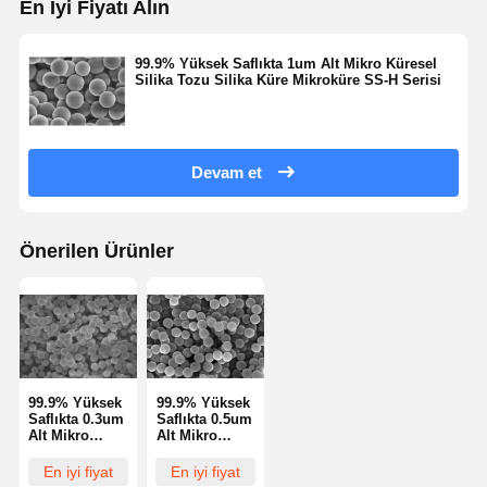
En İyi Fiyatı Alın
Kalite Kontrol
Bize Ulaşın
Teklif Isteği
99.9% Yüksek Saflıkta 1um Alt Mikro Küresel
Silika Tozu Silika Küre Mikroküre SS-H Serisi
Monodispers Silika Mikroküreler
İçi Boş Silika Mikroküreler
Devam et
Küresel silik toz
Önerilen Ürünler
Silika Nanosferleri
Silika Mikroküreler Kozmetik
Erimiş Silika Tozu
Nano Silika Tozu
99.9% Yüksek
99.9% Yüksek
Saflıkta 0.3um
Saflıkta 0.5um
Alt Mikro
Alt Mikro
küresel alümina tozu
Küresel Silika
Küresel Silika
Tozu, Silika
Tozu Silika
En iyi fiyat
En iyi fiyat
Küre
Küre
hidrofilik füme silika