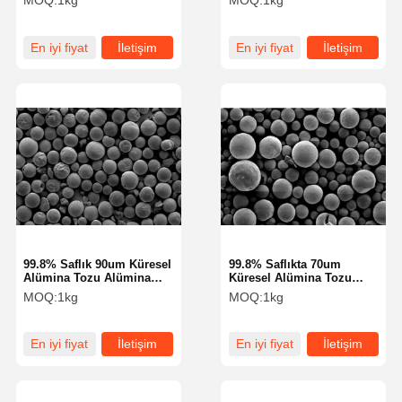
MOQ:
1kg
MOQ:
1kg
Mikroküre SS-H Serisi
Mikroküre SS-H Serisi
En iyi fiyat
İletişim
En iyi fiyat
İletişim
99.8% Saflık 90um Küresel
99.8% Saflıkta 70um
Alümina Tozu Alümina
Küresel Alümina Tozu
Küreleri SA-Z Serisi
Alümina Küreleri SA-Z
MOQ:
1kg
MOQ:
1kg
Serisi
En iyi fiyat
İletişim
En iyi fiyat
İletişim