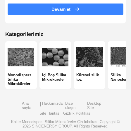
Devam et
Hidrofobik Füme Silika
Silikon Metal Tozu
Kategorilerimiz
Monodispers
İçi Boş Silika
Küresel silik
Silika
Silika
Mikroküreler
toz
Nanosferler
Mikroküreler
Ana
Hakkımızda
Bize
Desktop
sayfa
ulaşın
Site
Site Haritası
Gizlilik Politikası
Kalite
Monodispers Silika Mikroküreler
Çin fabrikası.Copyright ©
2026 SINOENERGY GROUP. All Rights Reserved.