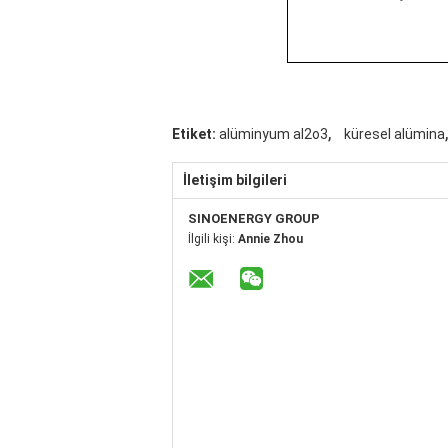
,
,
Etiket:
alüminyum al2o3
küresel alümina
İletişim bilgileri
SINOENERGY GROUP
İlgili kişi:
Annie Zhou