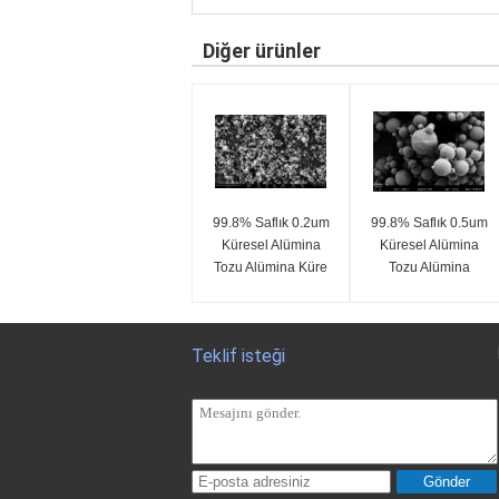
Diğer ürünler
99.8% Saflık 0.2um
99.8% Saflık 0.5um
Küresel Alümina
Küresel Alümina
Tozu Alümina Küre
Tozu Alümina
SA-Z Serisi
Küreleri SA-Z Serisi
Teklif isteği
Gönder