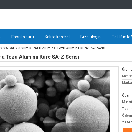
a
Fabrika turu
Kalite kontrol
Bize ulaşın
Teklif iste
9.8% Saflık 0.8um Küresel Alümina Tozu Alümina Küre SA-Z Serisi
na Tozu Alümina Küre SA-Z Serisi
Ürün a
Menşe 
Marka
Ödeme 
Min si
Tesli
Ödeme
Yeten