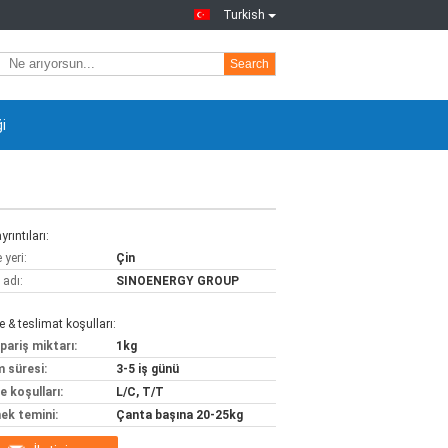
Turkish
Search
ği
yrıntıları:
yeri:
Çin
 adı:
SINOENERGY GROUP
& teslimat koşulları:
pariş miktarı:
1kg
m süresi:
3-5 iş günü
 koşulları:
L/C, T/T
ek temini:
Çanta başına 20-25kg