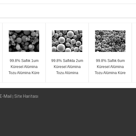
99.8% Saflık 1um
99.8% Saflıkta 2um
99.8% Saflık 6um
Küresel Alümina
Küresel Alümina
Küresel Alümina
Tozu Alümina Küre
Tozu Alümina
Tozu Alümina Küre
SA-Z Serisi
Küreleri SA-Z Serisi
SA-Z Serisi
E-Mail
Site Haritası
|