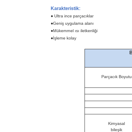
Karakteristik
:
● Ultra ince parçacıklar
●
Geniş uygulama alanı
●
Mükemmel ısı iletkenliği
●
İşleme kolay
B
Parçacık Boyutu
Kimyasal
bileşik