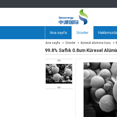
Ana sayfa
Ürünler
Hakkımızd
Ana sayfa
Ürünler
küresel alümina tozu
9
99.8% Saflık 0.8um Küresel Alümi