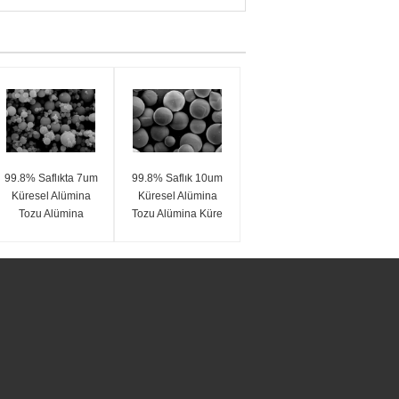
99.8% Saflıkta 7um
99.8% Saflık 10um
Küresel Alümina
Küresel Alümina
Tozu Alümina
Tozu Alümina Küre
Küreleri SA-Z Serisi
SA-Z Serisi