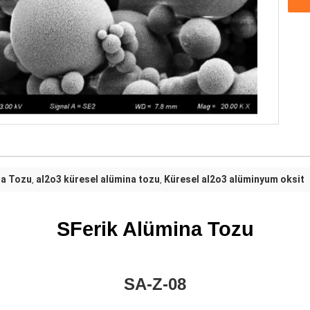
na Tozu
al2o3 küresel alümina tozu
Küresel al2o3 alüminyum oksit
,
,
S
Ferik Alümina Tozu
SA-Z-
08