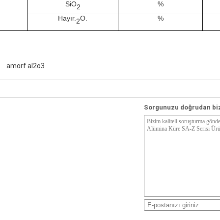
SiO
%
2
Hayır.
O.
%
2
amorf al2o3
Sorgunuzu doğrudan bi