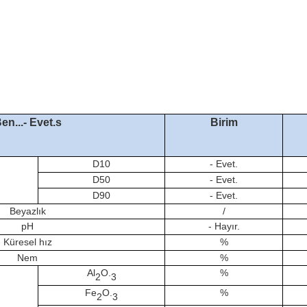
en...
- Evet.
s
Birim
D
1
0
- Evet.
D50
- Evet.
D
9
0
- Evet.
Beyazlık
/
pH
- Hayır.
Küresel hız
%
Nem
%
Al
O.
%
2
3
Fe
O.
%
2
3