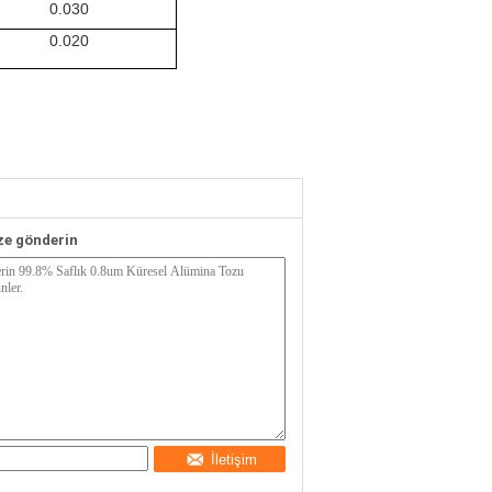
0.0
30
0.0
20
ze gönderin
İletişim