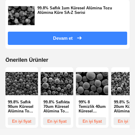
99.8% Saflık 1um Küresel Alümina Tozu
Alümina Küre SA-Z Serisi
Kalite Kontrol
Bize Ulaşın
Teklif Isteği
Monodispers Silika Mikroküreler
Devam et
İçi Boş Silika Mikroküreler
Küresel silik toz
Önerilen Ürünler
Silika Nanosferleri
Silika Mikroküreler Kozmetik
Erimiş Silika Tozu
99.8% Saflık
99.8% Saflıkta
99% 8
99.8% Saflı
90um Küresel
70um Küresel
Temizlik 40um
20um Küre
Nano Silika Tozu
Alümina Tozu
Alümina Tozu
Küresel
Alümina T
Alümina
Alümina
Alümina Tozu
Alümina K
Küreleri SA-Z
Küreleri SA-Z
Alümina Küre
SA-Z Serisi
En iyi fiyat
En iyi fiyat
En iyi fiyat
En iyi fiy
küresel alümina tozu
Serisi
Serisi
SA-Z Serisi
hidrofilik füme silika