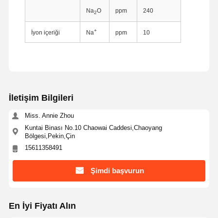
Na
O
ppm
240
2
+
İyon içeriği
Na
ppm
10
İletişim Bilgileri
Miss. Annie Zhou
Kuntai Binası No.10 Chaowai Caddesi,Chaoyang
Bölgesi,Pekin,Çin
15611358491
Şimdi başvurun
Ana Sayfa
Ürünler
Hakkımızda
Fabrika Turu
En İyi Fiyatı Alın