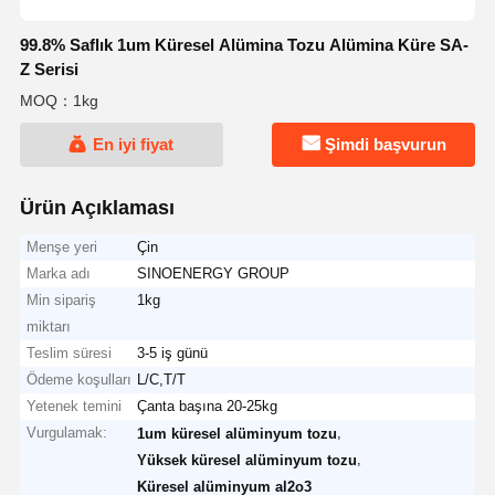
99.8% Saflık 1um Küresel Alümina Tozu Alümina Küre SA-
Z Serisi
MOQ：1kg
En iyi fiyat
Şimdi başvurun
Ürün Açıklaması
Menşe yeri
Çin
Marka adı
SINOENERGY GROUP
Min sipariş
1kg
miktarı
Teslim süresi
3-5 iş günü
Ödeme koşulları
L/C,T/T
Yetenek temini
Çanta başına 20-25kg
Vurgulamak:
,
1um küresel alüminyum tozu
,
Yüksek küresel alüminyum tozu
Küresel alüminyum al2o3