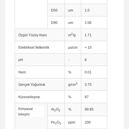
D50
um
1.0
D90
um
2.06
2
Özgül Yüzey Alanı
m
/g
1.71
Elektriksel İletkenlik
μs/cm
< 10
pH
-
8
Nem
%
0.01
3
Gerçek Yoğunluk
g/cm
3.75
Küreselleşme
%
97
Kimyasal
Al
O
%
99.85
2
3
bileşim
Fe
O
ppm
200
2
3