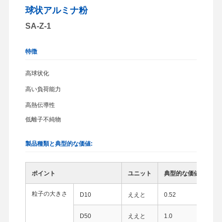
球状アルミナ粉
SA-Z-1
特徴
高球状化
高い負荷能力
高熱伝導性
低離子不純物
製品種類と典型的な価値:
ポイント
ユニット
典型的な価値
粒子の大きさ
D10
ええと
0.52
D50
ええと
1.0