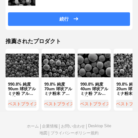
品質管理
お問い合わせ
見積依頼
続行
単分散シリカ微粒子
推薦されたプロダクト
中空シリカ微粒子
球状シリカ粉末
シリカナノスフィア
990.8% 純度
99.8% 純度
990.8% 純度
99.8% 純度
シリカマイクロスフェア化粧品
90um 球状アル
70um 球状アル
40um 球状アル
20um 球状
ミナ粉 アルミ
ミナ粉末 アル
ミナ粉 アルミ
ミナ粉末 ア
ナ球 SA-Zシリ
ミナスフィア
ナ球 SA-Zシリ
ミナスフィ
溶融シリカ粉末
ーズ
SA-Zシリーズ
ーズ
SA-Z シリ
ベストプライス
ベストプライス
ベストプライス
ベストプラ
ナノシリカパウダー
Desktop Site
球状アルミニウム粉
ホーム
企業情報
お問い合わせ
地図
プライバシーポリシー規約