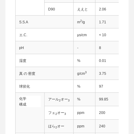
D90
ええと
2.06
2
S.S.A
m
/g
1.71
エ.C.
μs/cm
< 10
pH
-
8
湿度
%
0.01
3
真 の 密度
g/cm
3.75
球状化
%
97
化学
アール
オー
%
99.85
2
3
構成
フェ
オー
ppm
200
2
3
ほら
オー
ppm
240
2