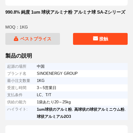
990.8% 純度 1um 球状アルミナ粉 アルミナ球 SA-Zシリーズ
MOQ：1KG
ベストプライス
接触
製品の説明
起源の場所
中国
ブランド名
SINOENERGY GROUP
最小注文数量
1KG
受渡し時間
3～5営業日
支払条件
LC、T/T
供給の能力
1袋あたり20～25kg
ハイライト:
,
,
1um球状のアルミ粉
高球状の球状アルミニウム粉
球状アルミアル2O3