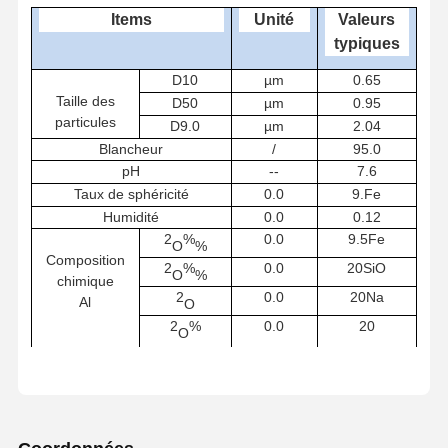
I
tem
s
Unité
Valeurs
typiques
D
1
0
µm
0.
65
Taille des
D50
µm
0.95
particules
D
9.
0
µm
2.04
Blancheur
/
95.
0
pH
--
7.
6
Taux de sphéricité
0.0
9.
Fe
Humidité
0.0
0.
12
2
%
0.0
9.
5
Fe
O
%
Composition
2
%
0.0
20
SiO
O
%
chimique
2
0.0
20
Na
Al
O
2
%
0.0
20
O