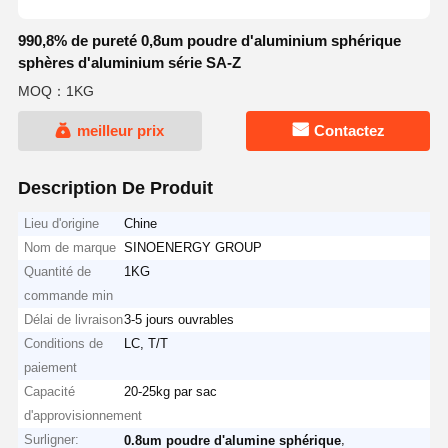
990,8% de pureté 0,8um poudre d'aluminium sphérique
sphères d'aluminium série SA-Z
MOQ：1KG
meilleur prix
Contactez
Description De Produit
Lieu d'origine
Chine
Nom de marque
SINOENERGY GROUP
Quantité de
1KG
commande min
Délai de livraison
3-5 jours ouvrables
Conditions de
LC, T/T
paiement
Capacité
20-25kg par sac
d'approvisionnement
Surligner:
,
0.8um poudre d'alumine sphérique