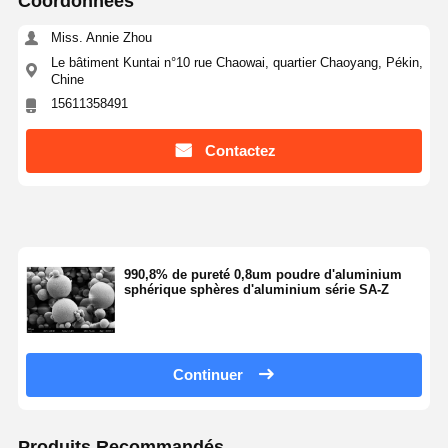
Coordonnées
Miss. Annie Zhou
Le bâtiment Kuntai n°10 rue Chaowai, quartier Chaoyang, Pékin,
Chine
15611358491
Contactez
990,8% de pureté 0,8um poudre d'aluminium
sphérique sphères d'aluminium série SA-Z
Continuer
Aperçu
Produits
A Propos De
Visite D'usine
Nous
Produits Recommandés