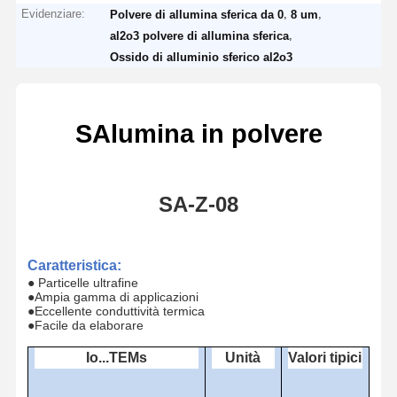
Evidenziare:
,
,
Polvere di allumina sferica da 0
8 um
,
al2o3 polvere di allumina sferica
Ossido di alluminio sferico al2o3
S
Alumina in polvere
SA-Z-
08
Caratteristica
:
● Particelle ultrafine
●
Ampia gamma di applicazioni
●
Eccellente conduttività termica
●
Facile da elaborare
Io...
TEM
s
Unità
Valori tipici