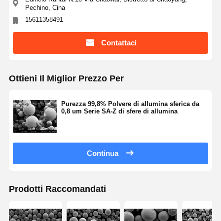
Pechino, Cina
15611358491
Contattaci
Ottieni Il Miglior Prezzo Per
Purezza 99,8% Polvere di allumina sferica da
0,8 um Serie SA-Z di sfere di allumina
Continua
Prodotti Raccomandati
Casa
Prodotti
Chi Siamo
Fatory Tour