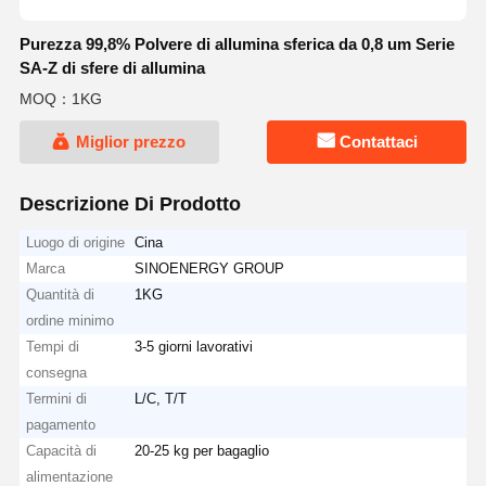
Purezza 99,8% Polvere di allumina sferica da 0,8 um Serie
SA-Z di sfere di allumina
MOQ：1KG
Miglior prezzo
Contattaci
Descrizione Di Prodotto
Luogo di origine
Cina
Marca
SINOENERGY GROUP
Quantità di
1KG
ordine minimo
Tempi di
3-5 giorni lavorativi
consegna
Termini di
L/C, T/T
pagamento
Capacità di
20-25 kg per bagaglio
alimentazione