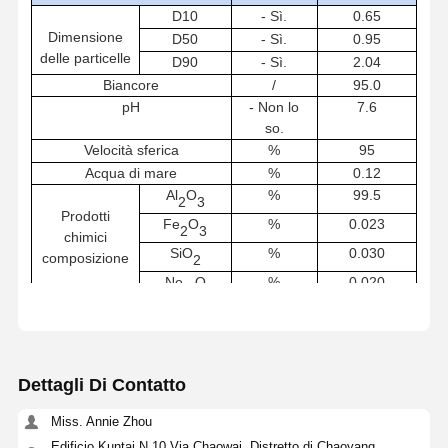
D
1
0
- Sì.
0.
65
Dimensione
D50
- Sì.
0.95
delle particelle
D
9
0
- Sì.
2.04
Biancore
/
95.
0
pH
- Non lo
7.
6
so.
Velocità sferica
%
9
5
Acqua di mare
%
0.
12
Al
O
%
9
9.
5
2
3
Prodotti
Fe
O
%
0.0
23
2
3
chimici
SiO
%
0.0
30
composizione
2
No.
O
%
0.0
20
2
Dettagli Di Contatto
Miss. Annie Zhou
Edificio Kuntai N.10 Via Chaowai, Distretto di Chaoyang,