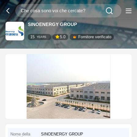
SINOENERGY GROUP
15
5.0
Fornitore verificato
YEARS
Nome della
SINOENERGY GROUP