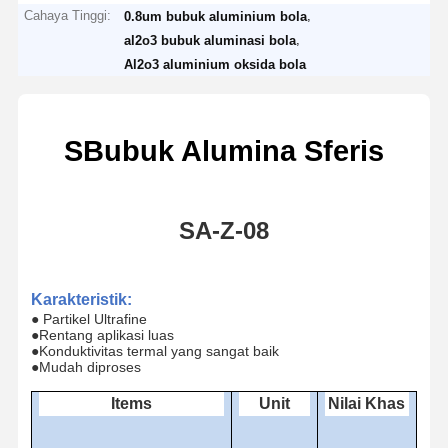
Cahaya Tinggi:
,
0.8um bubuk aluminium bola
,
al2o3 bubuk aluminasi bola
Al2o3 aluminium oksida bola
S
Bubuk Alumina Sferis
SA-Z-
08
Karakteristik
:
● Partikel Ultrafine
●
Rentang aplikasi luas
●
Konduktivitas termal yang sangat baik
●
Mudah diproses
I
tem
s
Unit
Nilai Khas