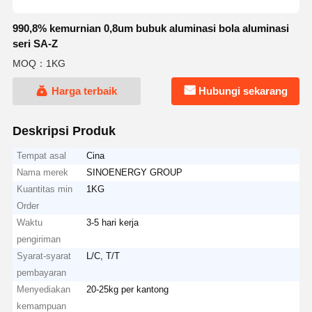
990,8% kemurnian 0,8um bubuk aluminasi bola aluminasi
seri SA-Z
MOQ：1KG
Harga terbaik
Hubungi sekarang
Deskripsi Produk
Tempat asal
Cina
Nama merek
SINOENERGY GROUP
Kuantitas min
1KG
Order
Waktu
3-5 hari kerja
pengiriman
Syarat-syarat
L/C, T/T
pembayaran
Menyediakan
20-25kg per kantong
kemampuan