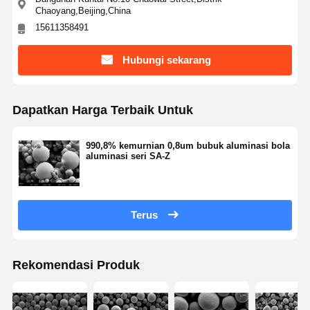
Chaoyang,Beijing,China
15611358491
Hubungi sekarang
Dapatkan Harga Terbaik Untuk
990,8% kemurnian 0,8um bubuk aluminasi bola
aluminasi seri SA-Z
Terus
Rekomendasi Produk
Rumah
Produk
Tentang Kita
Wisata
Pabrik