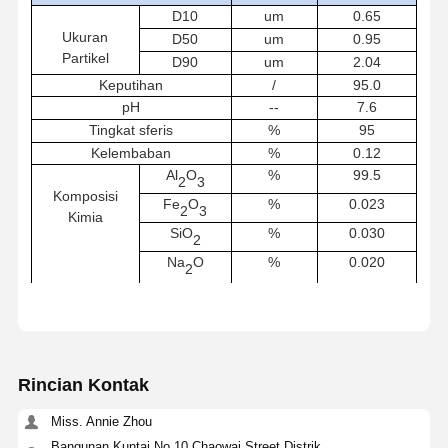
D
1
0
um
0.
65
Ukuran
D50
um
0.95
Partikel
D
9
0
um
2.04
Keputihan
/
95.
0
pH
--
7.
6
Tingkat sferis
%
9
5
Kelembaban
%
0.
12
Al
O
%
9
9.
5
2
3
Komposisi
Fe
O
%
0.0
23
2
3
Kimia
SiO
%
0.0
30
2
Na
O
%
0.0
20
2
Rincian Kontak
Miss. Annie Zhou
Bangunan Kuntai No.10 Chaowai Street,Distrik