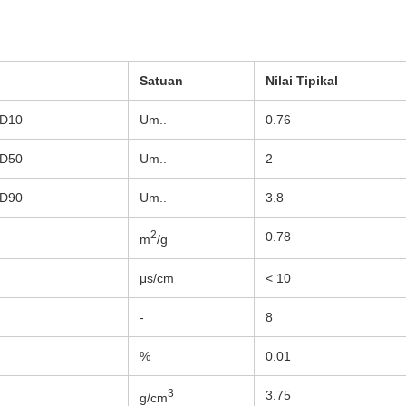
Satuan
Nilai Tipikal
D10
Um..
0.76
D50
Um..
2
D90
Um..
3.8
2
0.78
m
/g
μs/cm
< 10
-
8
%
0.01
3
3.75
g/cm