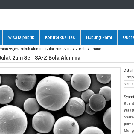
Wisata pabrik
Kontrol kualitas
Hubungi kami
Quote
nian 99,8% Bubuk Alumina Bulat 2um Seri SA-Z Bola Alumina
ulat 2um Seri SA-Z Bola Alumina
Detail
Tempa
Nama 
Syara
Kuant
Waktu
Syara
pemba
Meny