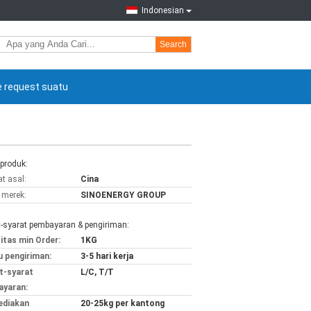
Indonesian
Search
 request suatu
 produk:
t asal:
Cina
merek:
SINOENERGY GROUP
t-syarat pembayaran & pengiriman:
itas min Order:
1KG
 pengiriman:
3-5 hari kerja
t-syarat
L/C, T/T
yaran:
ediakan
20-25kg per kantong