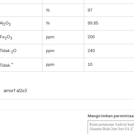
%
97
Al
O
%
99.85
2
3
Fe
O
ppm
200
2
3
Tidak.
O
ppm
240
2
+
ppm
10
Tidak.
amorf al2o3
Mengirimkan permintaa