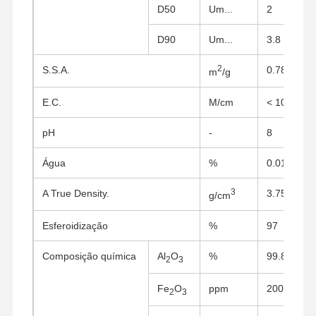
D50
Um...
2
D90
Um...
3.8
2
S.S.A.
0.78
m
/g
E.C.
M/cm
< 10
pH
-
8
Água
%
0.01
3
A True Density.
3.75
g/cm
Esferoidização
%
97
Composição química
Al
O
%
99.85
2
3
Fe
O
ppm
200
2
3