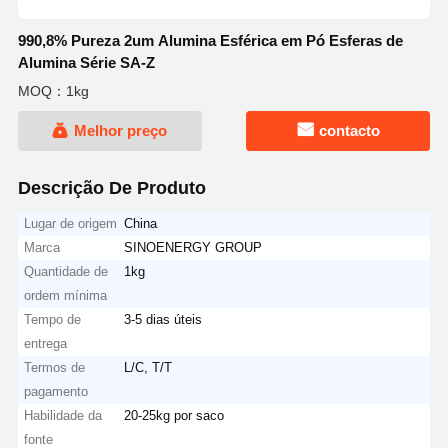
990,8% Pureza 2um Alumina Esférica em Pó Esferas de
Alumina Série SA-Z
MOQ：1kg
Melhor preço
contacto
Descrição De Produto
Lugar de origem
China
Marca
SINOENERGY GROUP
Quantidade de
1kg
ordem mínima
Tempo de
3-5 dias úteis
entrega
Termos de
L/C, T/T
pagamento
Habilidade da
20-25kg por saco
fonte