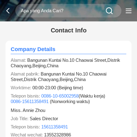
Contact Info
Company Details
Alamat:
Bangunan Kuntai No.10 Chaowai Street,Distrik
Chaoyang,Beijing,China
Alamat pabrik:
Bangunan Kuntai No.10 Chaowai
Street,Distrik Chaoyang,Beijing,China
Worktime:
00:00-23:00 (Beijing time)
Telepon bisnis:
0086-10-65002958
(Waktu kerja)
0086-15611358491
(Nonworking waktu)
Miss. Annie Zhou
Job Title:
Sales Director
Telepon bisnis:
15611358491
Wechat wechat:
13552328986