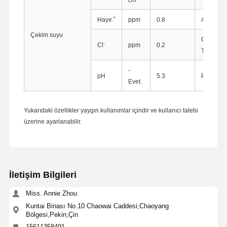
+
Hayır.
ppm
0.8
AAS
Çekim suyu
Otomatik
-
Cl
ppm
0.2
Titratör
-
pH
5.3
PH Meter
Evet.
Yukarıdaki özellikler yaygın kullanımlar içindir ve kullanıcı talebi
üzerine ayarlanabilir.
İletişim Bilgileri
Miss. Annie Zhou
Ana Sayfa
Ürünler
Hakkımızda
Fabrika Turu
Kuntai Binası No.10 Chaowai Caddesi,Chaoyang
Bölgesi,Pekin,Çin
15611358491