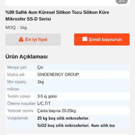
2/2
%99 Saflık 4um Küresel Silikon Tozu Silikon Küre
Mikrosfer SS-D Serisi
MOQ：1kg
En iyi fiyat
Şimdi başvurun
Ürün Açıklaması
Menşe yeri
Çin
Marka adı
SINOENERGY GROUP
Min sipariş
1kg
miktarı
Teslim süresi
3-5 iş günü
Ödeme koşulları
L/C,T/T
Yetenek temini
Çanta başına 20-25kg
Vurgulamak:
,
25 kg boş silik mikrosferler
,
SiO2 boş silik mikrosferleri
4um silik toz