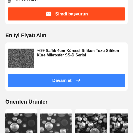
Şimdi başvurun
Kalite Kontrol
Bize Ulaşın
Teklif Isteği
Monodispers Silika Mikroküreler
En İyi Fiyatı Alın
İçi Boş Silika Mikroküreler
%99 Saflık 4um Küresel Silikon Tozu Silikon
Küre Mikrosfer SS-D Serisi
Küresel silik toz
Silika Nanosferleri
Devam et
Silika Mikroküreler Kozmetik
Erimiş Silika Tozu
Önerilen Ürünler
Nano Silika Tozu
küresel alümina tozu
hidrofilik füme silika