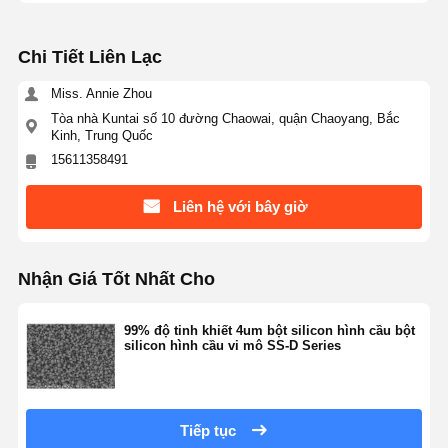
Chi Tiết Liên Lạc
Kiểm Soát
Liên Hệ
Yêu Cầu Báo
Chất Lượng
Chúng Tôi
Giá
Miss. Annie Zhou
Tòa nhà Kuntai số 10 đường Chaowai, quận Chaoyang, Bắc
Kinh, Trung Quốc
Vi cầu silic đơn phân tán
15611358491
Hạt vi cầu silic rỗng
Liên hệ với bây giờ
Bột silica hình cầu
Hạt nano silic
Nhận Giá Tốt Nhất Cho
Mỹ phẩm vi cầu silic
99% độ tinh khiết 4um bột silicon hình cầu bột
silicon hình cầu vi mô SS-D Series
Bột Silica hợp nhất
Bột nano silic
Tiếp tục
bột nhôm hình cầu