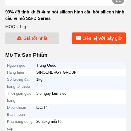
2/2
99% độ tinh khiết 4um bột silicon hình cầu bột silicon hình
cầu vi mô SS-D Series
MOQ：1kg
Giá tốt nhất
Liên hệ với bây giờ
Mô Tả Sản Phẩm
Nguồn gốc
Trung Quốc
Hàng hiệu
SINOENERGY GROUP
Số lượng đặt
1kg
hàng tối thiểu
Thời gian giao
3-5 ngày làm việc
hàng
Điều khoản
L/C,T/T
thanh toán
Khả năng cung
20-25kg mỗi túi
cấp