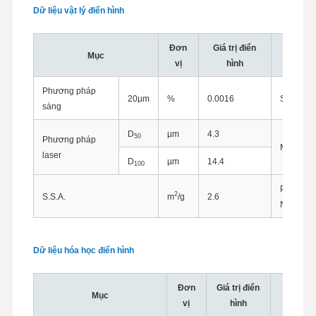
Dữ liệu vật lý điển hình
Đơn
Giá trị điển
Mục
Phươ
vị
hình
Phương pháp
20µm
%
0.0016
Sàng ướt
sàng
D
µm
4.3
50
Phương pháp
Máy phân 
laser
D
µm
14.4
100
Phương 
2
S.S.A.
m
/g
2.6
Nitơ
Dữ liệu hóa học điển hình
Đơn
Giá trị điển
Mục
Phươ
vị
hình