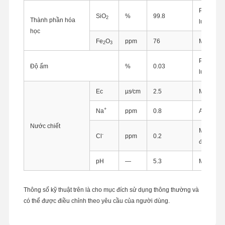
Phương p
SiO
%
99.8
2
Thành phần hóa
lượng
học
Fe
O
ppm
76
Máy đo q
2
3
Phương p
Độ ẩm
%
0.03
lượng
Ec
µs∕cm
2.5
Máy đo đ
+
Na
ppm
0.8
AAS
Nước chiết
Máy chuẩn
-
Cl
ppm
0.2
động
pH
—
5.3
Máy đo 
Thông số kỹ thuật trên là cho mục đích sử dụng thông thường và
Nhà
Sản Phẩm
Về Chúng
Tham Quan
có thể được điều chỉnh theo yêu cầu của người dùng.
Tôi
Nhà Máy