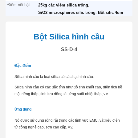
Điểm nổi bật:
,
25kg các viêm silica trống
,
SiO2 microspheres silic trống
Bột silic 4um
Bột Silica hình cầu
SS-D-4
Đặc điểm
Silica hình cầu là loại silica có các hạt hình cầu.
Silica hình cầu có các đặc tính như độ tinh khiết cao, diện tích bề
mặt riêng thấp, tính lưu động tốt, ứng suất nhiệt thấp, v.v.
Ứng dụng
Nó được sử dụng rộng rãi trong các lĩnh vực EMC, vật liệu điện
tử công nghệ cao, sơn cao cấp, v.v.