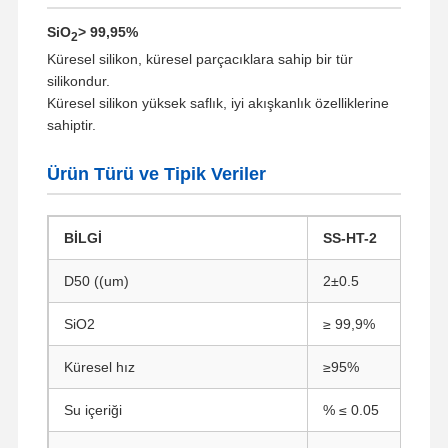
SiO
> 99,95%
2
Küresel silikon, küresel parçacıklara sahip bir tür
silikondur.
Küresel silikon yüksek saflık, iyi akışkanlık özelliklerine
sahiptir.
Ürün Türü ve Tipik Veriler
BİLGİ
SS-HT-2
D50 ((um)
2±0.5
SiO2
≥ 99,9%
Küresel hız
≥95%
Su içeriği
% ≤ 0.05