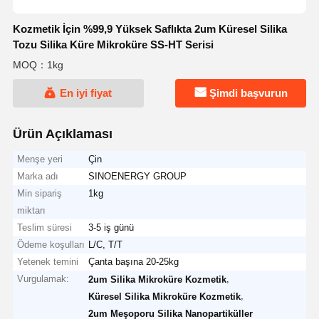
Kozmetik İçin %99,9 Yüksek Saflıkta 2um Küresel Silika
Tozu Silika Küre Mikroküre SS-HT Serisi
MOQ：1kg
En iyi fiyat
Şimdi başvurun
Ürün Açıklaması
Menşe yeri
Çin
Marka adı
SINOENERGY GROUP
Min sipariş
1kg
miktarı
Teslim süresi
3-5 iş günü
Ödeme koşulları
L/C, T/T
Yetenek temini
Çanta başına 20-25kg
Vurgulamak:
,
2um Silika Mikroküre Kozmetik
,
Küresel Silika Mikroküre Kozmetik
2um Meşoporu Silika Nanopartiküller