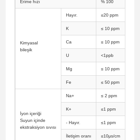
Erime hızı
% 100
Hayır.
≤20 ppm
K
≤ 10 ppm
Ca
≤ 10 ppm
Kimyasal
bileşik
U
<1ppb
Mg
≤ 10 ppm
Fe
≤ 50 ppm
Na+
≤ 2 ppm
K+
≤1 ppm
İyon içeriği
Suyun içinde
Ana Sayfa
Ürünler
Hakkımızda
Fabrika Turu
- Hayır.
≤1 ppm
ekstraksiyon sıvısı
İletişim oranı
≤10μs/cm