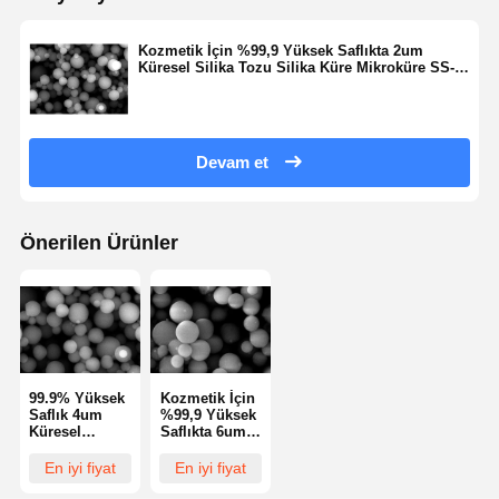
Hidrofobik Füme Silika
Kozmetik İçin %99,9 Yüksek Saflıkta 2um
Küresel Silika Tozu Silika Küre Mikroküre SS-
HT Serisi
Silikon Metal Tozu
Devam et
Önerilen Ürünler
99.9% Yüksek
Kozmetik İçin
Saflık 4um
%99,9 Yüksek
Küresel
Saflıkta 6um
Silikon Tozu
Küresel Silika
Silikon Küre
Tozu Silika
En iyi fiyat
En iyi fiyat
Mikrosferi
Küre
Kozmetikler
Mikroküre SS-