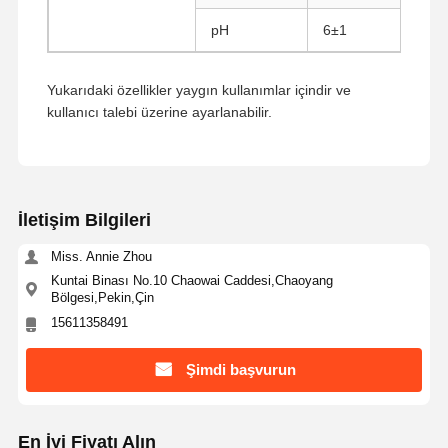
pH
6±1
Kalite Kontrol
Bize Ulaşın
Teklif Isteği
Yukarıdaki özellikler yaygın kullanımlar içindir ve
kullanıcı talebi üzerine ayarlanabilir.
Monodispers Silika Mikroküreler
İçi Boş Silika Mikroküreler
Küresel silik toz
İletişim Bilgileri
Silika Nanosferleri
Miss. Annie Zhou
Silika Mikroküreler Kozmetik
Kuntai Binası No.10 Chaowai Caddesi,Chaoyang
Bölgesi,Pekin,Çin
Erimiş Silika Tozu
15611358491
Nano Silika Tozu
Şimdi başvurun
küresel alümina tozu
En İyi Fiyatı Alın
hidrofilik füme silika