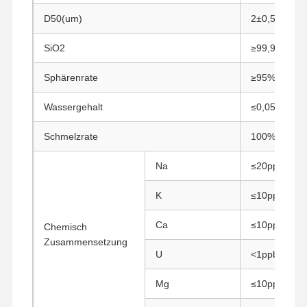
D50(um)
2±0,5
SiO2
≥99,9%
Sphärenrate
≥95%
Wassergehalt
≤0,05%
Schmelzrate
100%
Na
≤20ppm
K
≤10ppm
Ca
≤10ppm
Chemisch
Zusammensetzung
U
<1ppb
Startseite
Produkte
Über Uns
Fabrik Tour
Mg
≤10ppm