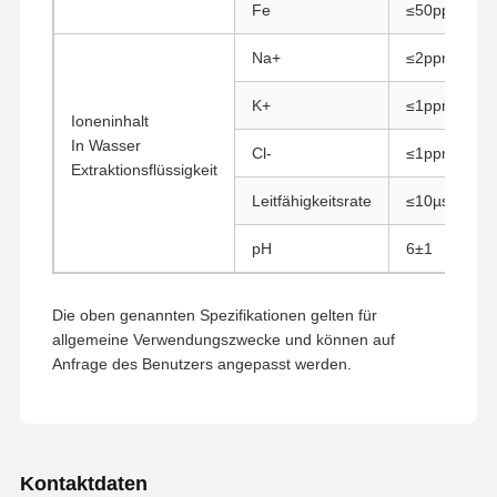
Fe
≤50ppm
Na+
≤2ppm
Qualitätskont
Kontakt
Referenzen
Rolle
K+
≤1ppm
Ioneninhalt
Monodisperse Silica-Mikrokugeln
In Wasser
Cl-
≤1ppm
Extraktionsflüssigkeit
Hohle Silica-Mikrokugeln
Leitfähigkeitsrate
≤10µs/cm
Kugelsäurepulver
pH
6±1
Silica-Nanosphären
Die oben genannten Spezifikationen gelten für
Silica-Mikrosphären-Kosmetik
allgemeine Verwendungszwecke und können auf
Anfrage des Benutzers angepasst werden.
Quarzglaspulver
Nano-Silica-Pulver
Sphärisches Aluminiumoxidpulver
Kontaktdaten