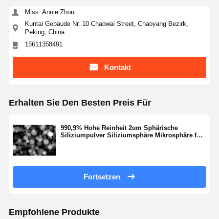
Hydrophiles gedampftes Silikon
Miss. Annie Zhou
Kuntai Gebäude Nr. 10 Chaowai Street, Chaoyang Bezirk,
Hydrophobisch ausgespummtes Silizium
Peking, China
15611358491
Silikonmetallpulver
Kontakt
Erhalten Sie Den Besten Preis Für
990,9% Hohe Reinheit 2um Sphärische
Siliziumpulver Siliziumsphäre Mikrosphäre für
Kosmetik SS-HT-Serie
Fortsetzen
Empfohlene Produkte