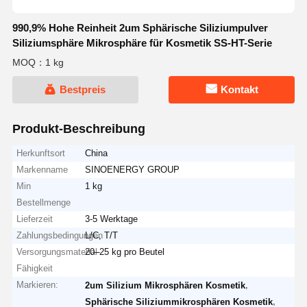
990,9% Hohe Reinheit 2um Sphärische Siliziumpulver
Siliziumsphäre Mikrosphäre für Kosmetik SS-HT-Serie
MOQ：1 kg
Bestpreis
Kontakt
Produkt-Beschreibung
Herkunftsort
China
Markenname
SINOENERGY GROUP
Min
1 kg
Bestellmenge
Lieferzeit
3-5 Werktage
Zahlungsbedingungen
L/C, T/T
Versorgungsmaterial-
20–25 kg pro Beutel
Fähigkeit
Markieren:
,
2um Silizium Mikrosphären Kosmetik
,
Sphärische Siliziummikrosphären Kosmetik