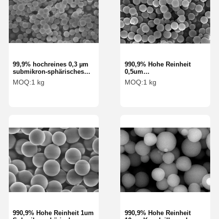
99,9% hochreines 0,3 µm
990,9% Hohe Reinheit
submikron-sphärisches
0,5um
Silikapulver, Silikakugel-
Submikrosphärische
MOQ:
1 kg
MOQ:
1 kg
Mikrosphäre SS-H Serie
Siliziumpulver
Siliziumkugel
Mikrosphäre SS-H-Serie
990,9% Hohe Reinheit 1um
990,9% Hohe Reinheit