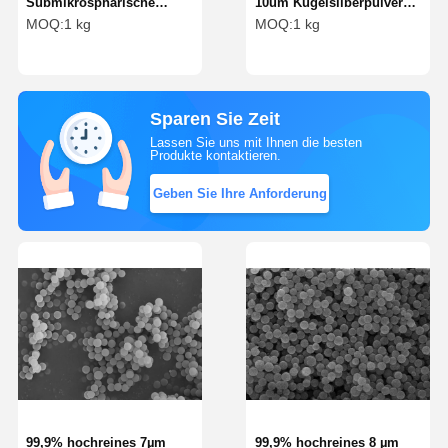
Submikrosphärische
10um Kugelsilberpulver
Siliziumpulver
Siliziumkugel
MOQ:
1 kg
MOQ:
1 kg
Siliziumkugel
Mikrosphäre SS-T-Serie
Mikrosphäre SS-H-Serie
Sparen Sie Zeit
Lassen Sie uns mit Ihnen die besten
Produkte kontaktieren.
Geben Sie Ihre Anforderung
99,9% hochreines 7µm
99,9% hochreines 8 µm