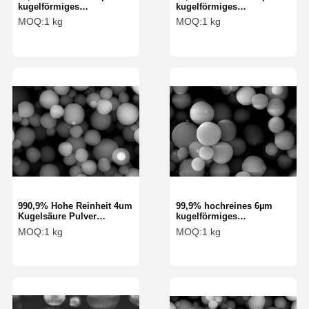
kugelförmiges
kugelförmiges
Silikapulver Silikakugel
Silikapulver Silikakugel
MOQ:
1 kg
MOQ:
1 kg
Mikrokügelchen SS-T
Mikrokügelchen SS-T
Serie
Serie
990,9% Hohe Reinheit 4um
99,9% hochreines 6µm
Kugelsäure Pulver
kugelförmiges
Silizium Kugel
Silikapulver Silikakugel
MOQ:
1 kg
MOQ:
1 kg
Mikrosphäre für Kosmetik
Mikrokügelchen für
SS-HT-Serie
Kosmetika SS-HT Serie