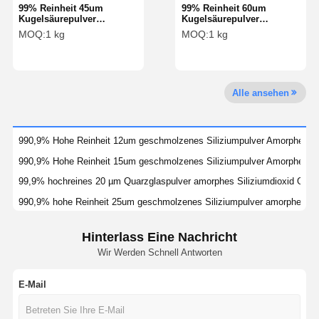
99% Reinheit 45um
99% Reinheit 60um
Kugelsäurepulver
Kugelsäurepulver
Siliziumkugel
Siliziumkugel
MOQ:
1 kg
MOQ:
1 kg
Mikrosphäre SS-D-Serie
Mikrosphäre SS-D-Serie
Qualitätskont
Kontakt
Referenzen
Rolle
Monodisperse Silica-Mikrokugeln
Alle ansehen
Hohle Silica-Mikrokugeln
990,9% Hohe Reinheit 12um geschmolzenes Siliziumpulver Amorphes Sil
Kugelsäurepulver
990,9% Hohe Reinheit 15um geschmolzenes Siliziumpulver Amorphes Sil
Silica-Nanosphären
99,9% hochreines 20 µm Quarzglaspulver amorphes Siliziumdioxid Güte
990,9% hohe Reinheit 25um geschmolzenes Siliziumpulver amorphes Sil
Silica-Mikrosphären-Kosmetik
99,9% hochreines 50 µm Fused Silica Pulver amorphes Siliziumdioxid G
Hinterlass Eine Nachricht
Quarzglaspulver
99,8% Reinheit 2µm Schmelzquarzpulver amorphes Siliziumdioxid Klas
Wir Werden Schnell Antworten
990,8% Reinheit 12um geschmolzenes Siliziumpulver Amorphes Silizium
Nano-Silica-Pulver
990,8% Reinheit 15um geschmolzenes Siliziumpulver amorphes Silizium
E-Mail
Sphärisches Aluminiumoxidpulver
99,8% Reinheit 20 µm Schmelzquarzpulver amorphes Siliziumdioxid Kla