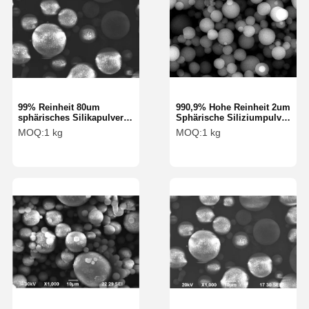
99% Reinheit 80um
990,9% Hohe Reinheit 2um
sphärisches Silikapulver
Sphärische Siliziumpulver
Silikakugel-Mikrosphäre
Siliziumsphäre
MOQ:
1 kg
MOQ:
1 kg
SS-D-Serie
Mikrosphäre für Kosmetik
SS-HT-Serie
Startseite
Produkte
Über Uns
Fabrik Tour