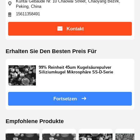
Kuntai Gebäude Nr. 10 Chaowai Street, Chaoyang Bezirk,
Peking, China
15611358491
Qualitätskont
Kontakt
Referenzen
Rolle
Kontakt
Monodisperse Silica-Mikrokugeln
Erhalten Sie Den Besten Preis Für
Hohle Silica-Mikrokugeln
Kugelsäurepulver
99% Reinheit 45um Kugelsäurepulver
Siliziumkugel Mikrosphäre SS-D-Serie
Silica-Nanosphären
Silica-Mikrosphären-Kosmetik
Fortsetzen
Quarzglaspulver
Nano-Silica-Pulver
Empfohlene Produkte
Sphärisches Aluminiumoxidpulver