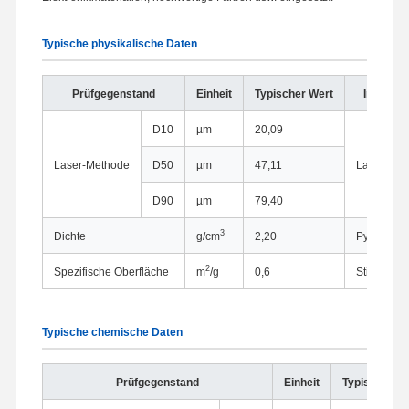
Typische physikalische Daten
Prüfgegenstand
Einheit
Typischer Wert
Instrum
D10
µm
20,09
Laser-Methode
D50
µm
47,11
Laser-Ana
D90
µm
79,40
3
Dichte
g/cm
2,20
Pyknomet
2
Spezifische Oberfläche
m
/g
0,6
Stickstoff
Typische chemische Daten
Prüfgegenstand
Einheit
Typischer W