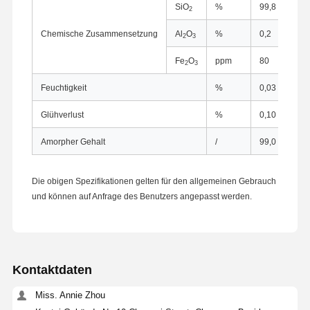
SiO
%
99,8
2
Chemische Zusammensetzung
Al
O
%
0,2
2
3
Fe
O
ppm
80
2
3
Feuchtigkeit
%
0,03
Glühverlust
%
0,10
Amorpher Gehalt
/
99,0
Die obigen Spezifikationen gelten für den allgemeinen Gebrauch
und können auf Anfrage des Benutzers angepasst werden.
Kontaktdaten
Startseite
Produkte
Über Uns
Fabrik Tour
Miss. Annie Zhou