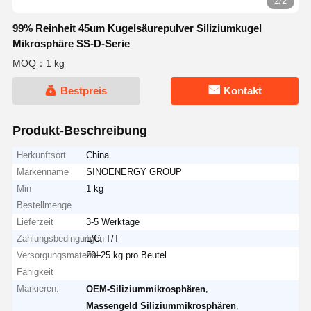
2/2
99% Reinheit 45um Kugelsäurepulver Siliziumkugel
Mikrosphäre SS-D-Serie
MOQ：1 kg
Bestpreis
Kontakt
Produkt-Beschreibung
Herkunftsort
China
Markenname
SINOENERGY GROUP
Min
1 kg
Bestellmenge
Lieferzeit
3-5 Werktage
Zahlungsbedingungen
L/C, T/T
Versorgungsmaterial-
20–25 kg pro Beutel
Fähigkeit
Markieren:
,
OEM-Siliziummikrosphären
,
Massengeld Siliziummikrosphären