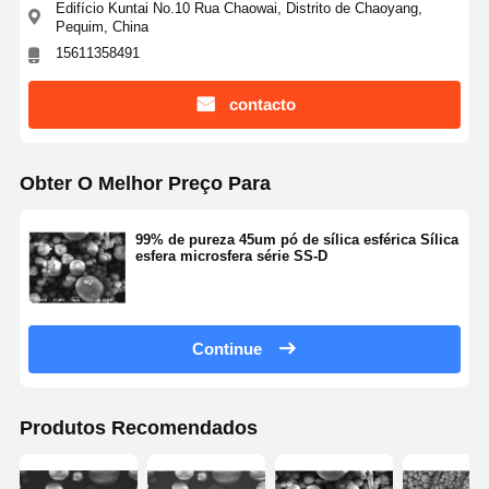
Edifício Kuntai No.10 Rua Chaowai, Distrito de Chaoyang,
Pequim, China
15611358491
Controle De
Fale
Pedir Um
Qualidade
Conosco
Orçamento
contacto
Microesferas de sílica monodispersas
Obter O Melhor Preço Para
Microesferas ocas de sílica
99% de pureza 45um pó de sílica esférica Sílica
Polvo de sílica esférica
esfera microsfera série SS-D
Nanosferas de Sílica
Cosméticos de microesferas de sílica
Continue
Pó de sílica fundida
Produtos Recomendados
Pó de nano sílica
pó de alumínio esférico