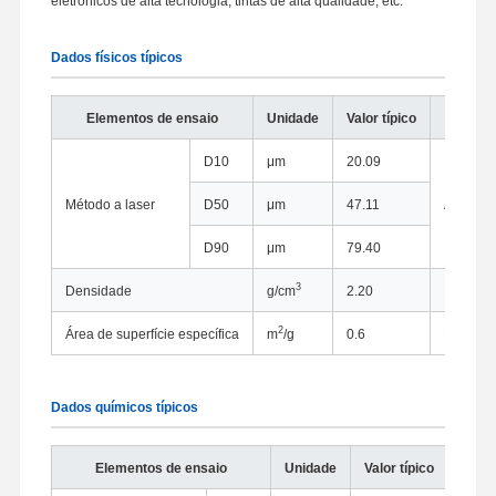
eletrônicos de alta tecnologia, tintas de alta qualidade, etc.
Dados físicos típicos
Elementos de ensaio
Unidade
Valor típico
Ins
D10
μm
20.09
Método a laser
D50
μm
47.11
Analisad
D90
μm
79.40
3
Densidade
g/cm
2.20
Pycnôme
2
Área de superfície específica
m
/g
0.6
Método d
Dados químicos típicos
Elementos de ensaio
Unidade
Valor típico
Inst