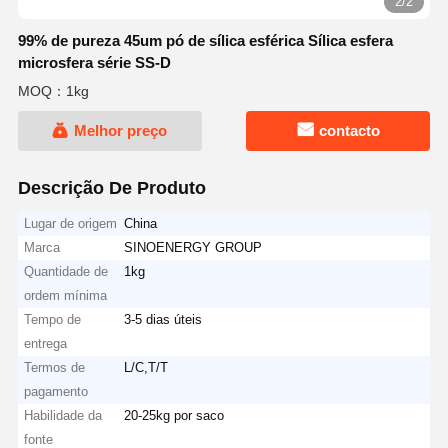
2/2
99% de pureza 45um pó de sílica esférica Sílica esfera
microsfera série SS-D
MOQ：1kg
Melhor preço
contacto
Descrição De Produto
Lugar de origem
China
Marca
SINOENERGY GROUP
Quantidade de
1kg
ordem mínima
Tempo de
3-5 dias úteis
entrega
Termos de
L/C,T/T
pagamento
Habilidade da
20-25kg por saco
fonte