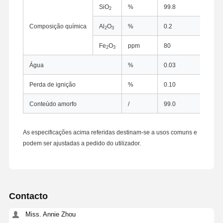
SiO
%
99.8
Méto
2
Composição química
Al
O
%
0.2
Espec
2
3
Fe
O
ppm
80
Espec
2
3
Água
%
0.03
Méto
Perda de ignição
%
0.10
Méto
Conteúdo amorfo
/
99.0
XRD
As especificações acima referidas destinam-se a usos comuns e
podem ser ajustadas a pedido do utilizador.
Casa
Produtos
Quem
Fábrica
Contacto
Somos
Miss. Annie Zhou