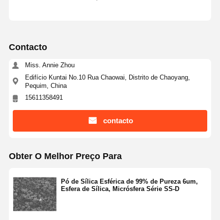
Controle De
Fale
Pedir Um
Qualidade
Conosco
Orçamento
Contacto
Miss. Annie Zhou
Microesferas de sílica monodispersas
Edifício Kuntai No.10 Rua Chaowai, Distrito de Chaoyang,
Pequim, China
Microesferas ocas de sílica
15611358491
Polvo de sílica esférica
contacto
Nanosferas de Sílica
Cosméticos de microesferas de sílica
Obter O Melhor Preço Para
Pó de sílica fundida
Pó de Sílica Esférica de 99% de Pureza 6um,
Esfera de Sílica, Micrósfera Série SS-D
Pó de nano sílica
pó de alumínio esférico