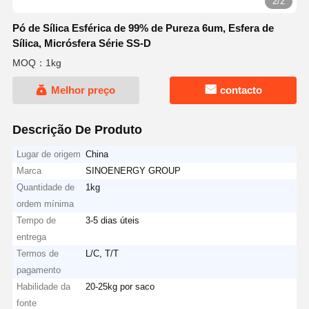
2/2
Pó de Sílica Esférica de 99% de Pureza 6um, Esfera de
Sílica, Micrósfera Série SS-D
MOQ：1kg
Melhor preço
contacto
Descrição De Produto
Lugar de origem
China
Marca
SINOENERGY GROUP
Quantidade de
1kg
ordem mínima
Tempo de
3-5 dias úteis
entrega
Termos de
L/C, T/T
pagamento
Habilidade da
20-25kg por saco
fonte