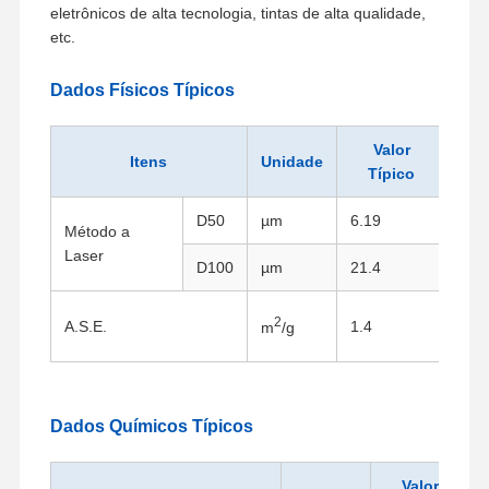
eletrônicos de alta tecnologia, tintas de alta qualidade,
etc.
Dados Físicos Típicos
Valor
Itens
Unidade
Típico
D50
µm
6.19
Método a
Ana
Laser
D100
µm
21.4
Mét
2
A.S.E.
1.4
m
/g
Nitr
Dados Químicos Típicos
Valor