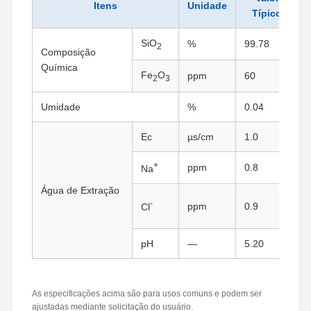
Itens
Unidade
Típico
SiO
%
99.78
2
Composição
Química
Fe
O
ppm
60
2
3
Umidade
%
0.04
Ec
µs/cm
1.0
+
ppm
0.8
Na
Água de Extração
-
ppm
0.9
Cl
pH
—
5.20
Casa
Produtos
Quem
Fábrica
Somos
As especificações acima são para usos comuns e podem ser
ajustadas mediante solicitação do usuário.