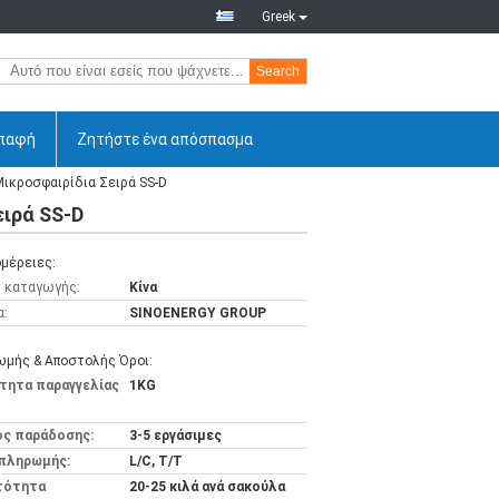
Greek
Search
παφή
Ζητήστε ένα απόσπασμα
ικροσφαιρίδια Σειρά SS-D
ιρά SS-D
μέρειες:
 καταγωγής:
Κίνα
α:
SINOENERGY GROUP
μής & Αποστολής Όροι:
τητα παραγγελίας
1KG
ος παράδοσης:
3-5 εργάσιμες
 πληρωμής:
L/C, T/T
τότητα
20-25 κιλά ανά σακούλα