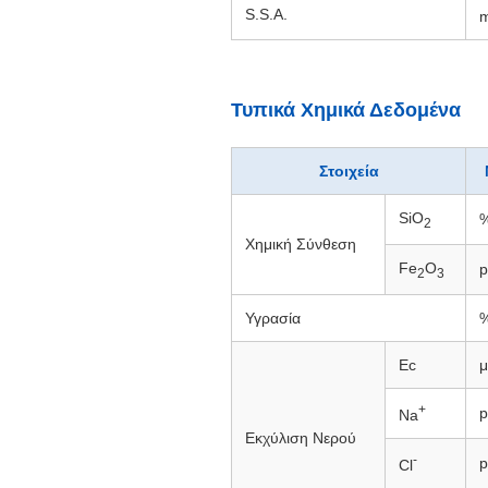
S.S.A.
Τυπικά Χημικά Δεδομένα
Στοιχεία
SiO
2
Χημική Σύνθεση
Fe
O
2
3
Υγρασία
Ec
μ
+
Na
Εκχύλιση Νερού
-
Cl