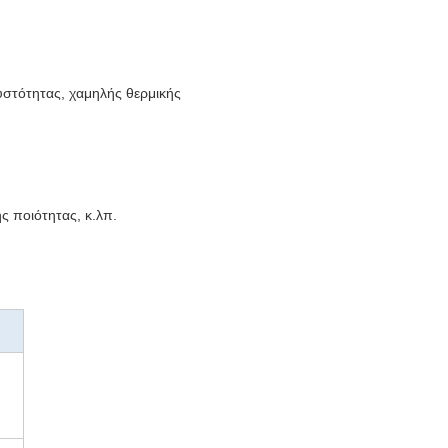
ευστότητας, χαμηλής θερμικής
ς ποιότητας, κ.λπ.