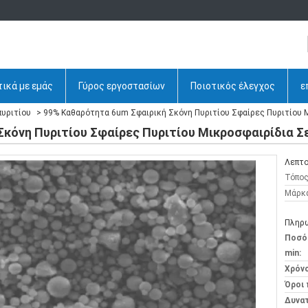
ικά με εμάς
Γύρος εργοστασίων
Ποιοτικός έλεγχος
ε
πυριτίου
99% Καθαρότητα 6um Σφαιρική Σκόνη Πυριτίου Σφαίρες Πυριτίου Μ
κόνη Πυριτίου Σφαίρες Πυριτίου Μικροσφαιρίδια Σε
Λεπτο
Τόπος
Μάρκ
Πληρω
Ποσό
min:
Χρόν
Όροι
Δυνα