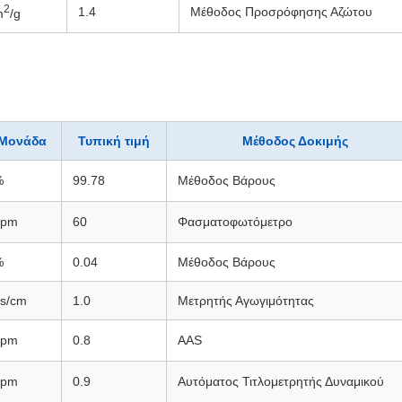
2
1.4
Μέθοδος Προσρόφησης Αζώτου
m
/g
Μονάδα
Τυπική τιμή
Μέθοδος Δοκιμής
%
99.78
Μέθοδος Βάρους
ppm
60
Φασματοφωτόμετρο
%
0.04
Μέθοδος Βάρους
s/cm
1.0
Μετρητής Αγωγιμότητας
ppm
0.8
AAS
ppm
0.9
Αυτόματος Τιτλομετρητής Δυναμικού