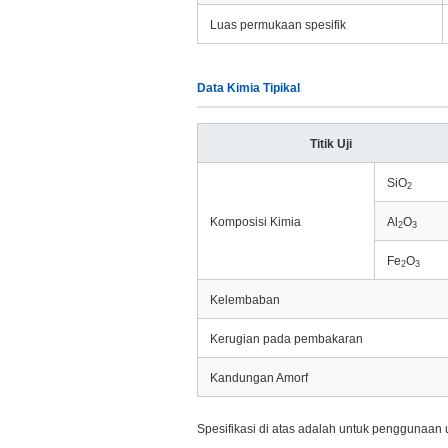
Luas permukaan spesifik
Data Kimia Tipikal
Titik Uji
SiO
2
Komposisi Kimia
Al
O
2
3
Fe
O
2
3
Kelembaban
Kerugian pada pembakaran
Kandungan Amorf
Spesifikasi di atas adalah untuk penggunaa