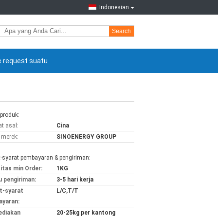
Indonesian
Search
 request suatu
 produk:
t asal:
Cina
merek:
SINOENERGY GROUP
t-syarat pembayaran & pengiriman:
itas min Order:
1KG
 pengiriman:
3-5 hari kerja
t-syarat
L/C,T/T
yaran:
ediakan
20-25kg per kantong