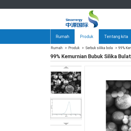
Rumah
Produk
Tentang kita
Rumah
Produk
Serbuk silika bola
99% Kem
99% Kemurnian Bubuk Silika Bulat