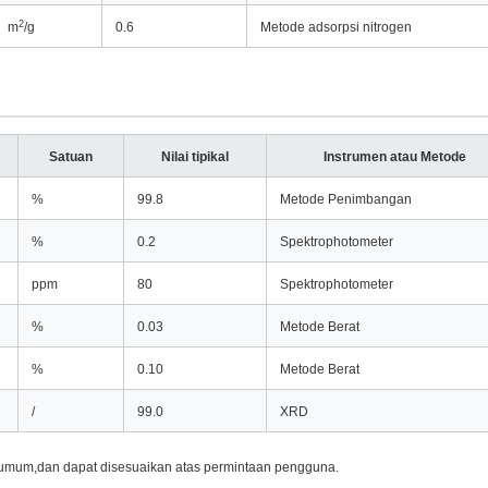
2
m
/g
0.6
Metode adsorpsi nitrogen
Satuan
Nilai tipikal
Instrumen atau Metode
%
99.8
Metode Penimbangan
%
0.2
Spektrophotometer
ppm
80
Spektrophotometer
%
0.03
Metode Berat
%
0.10
Metode Berat
/
99.0
XRD
n umum,dan dapat disesuaikan atas permintaan pengguna.