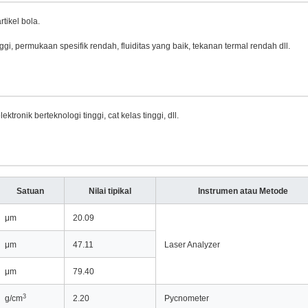
rtikel bola.
nggi, permukaan spesifik rendah, fluiditas yang baik, tekanan termal rendah dll.
ronik berteknologi tinggi, cat kelas tinggi, dll.
Satuan
Nilai tipikal
Instrumen atau Metode
μm
20.09
μm
47.11
Laser Analyzer
μm
79.40
3
g/cm
2.20
Pycnometer