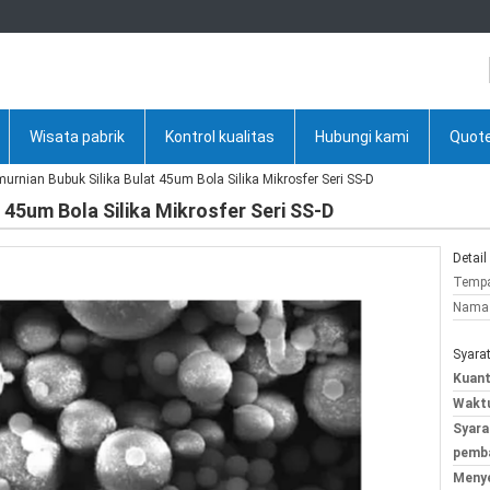
Wisata pabrik
Kontrol kualitas
Hubungi kami
Quote
urnian Bubuk Silika Bulat 45um Bola Silika Mikrosfer Seri SS-D
 45um Bola Silika Mikrosfer Seri SS-D
Detail
Tempa
Nama 
Syara
Kuant
Waktu
Syara
pemba
Meny