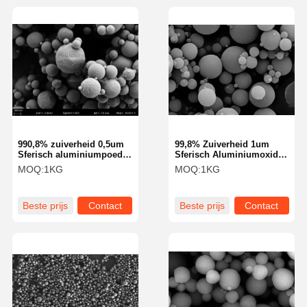
990,8% zuiverheid 0,5um
99,8% Zuiverheid 1um
Sferisch aluminiumpoeder
Sferisch Aluminiumoxide
Aluminasoferen SA-Z-serie
Poeder Aluminiumoxide
MOQ:
1KG
MOQ:
1KG
Bollen SA-Z Serie
Beste prijs
Contact
Beste prijs
Contact