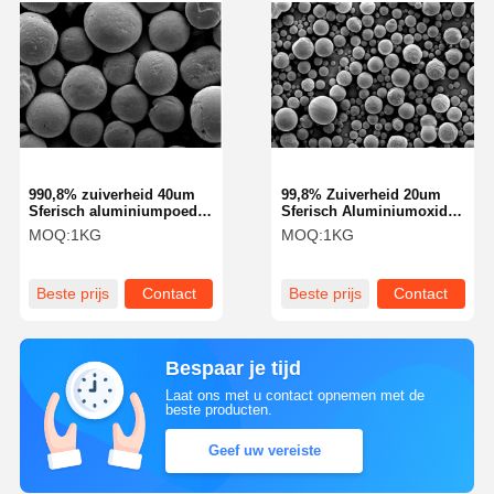
990,8% zuiverheid 40um
99,8% Zuiverheid 20um
Sferisch aluminiumpoeder
Sferisch Aluminiumoxide
Aluminasoferen SA-Z-serie
Poeder Aluminiumoxide
MOQ:
1KG
MOQ:
1KG
Bollen SA-Z Serie
Beste prijs
Contact
Beste prijs
Contact
Bespaar je tijd
Laat ons met u contact opnemen met de
beste producten.
Geef uw vereiste