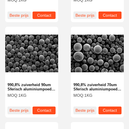
MOQ:
1KG
MOQ:
1KG
Silica Sphere Microsphere
Silica Sphere Microsphere
SS-H-serie
SS-H Series
Beste prijs
Contact
Beste prijs
Contact
990,8% zuiverheid 90um
990,8% zuiverheid 70um
Sferisch aluminiumpoeder
Sferisch aluminiumpoeder
Aluminasoferen SA-Z-serie
Aluminasoferen SA-Z-serie
MOQ:
1KG
MOQ:
1KG
Beste prijs
Contact
Beste prijs
Contact