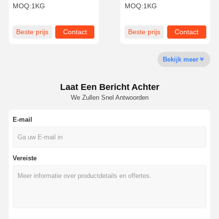
Sferisch Silicapoeder
Sferisch Silica poeder
MOQ:
1KG
MOQ:
1KG
Silicabol Microsfeer NSS-
Silica Sfeer Microsfeer
D Serie
NSS-D-serie
Kwaliteitscont
Contacteer
Vraag Een
Beste prijs
Contact
Beste prijs
Contact
Role
Ons
Offerte Aan
Bekijk meer
Monodisperse silicamicrosferen
Holle silicamicrobolletjes
Laat Een Bericht Achter
We Zullen Snel Antwoorden
Sferisch silicapoeder
E-mail
Nanobolletjes van silica
Silicamicrosferen Cosmetica
Vereiste
Gesmolten silicapoeder
Nano silicapoeder
spherisch aluminiumpoeder