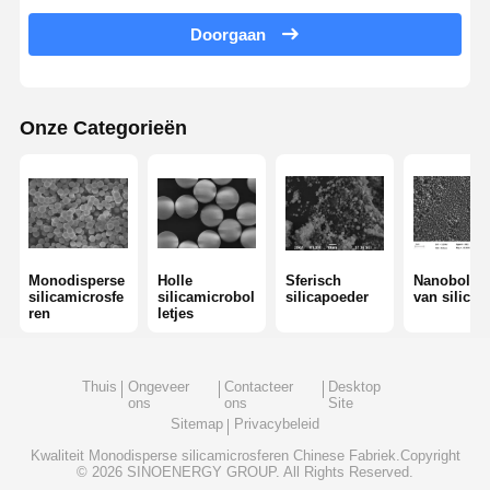
Hydrofiel fumed kiezelzuur
Doorgaan
Hydrofobisch gedroogd silicium
Siliciummetalen poeder
Onze Categorieën
Monodisperse
Holle
Sferisch
Nanobollet
silicamicrosfe
silicamicrobol
silicapoeder
van silica
ren
letjes
Thuis
Ongeveer
Contacteer
Desktop
ons
ons
Site
Sitemap
Privacybeleid
Kwaliteit
Monodisperse silicamicrosferen
Chinese Fabriek.Copyright
© 2026 SINOENERGY GROUP. All Rights Reserved.