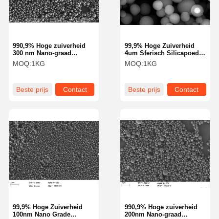
990,9% Hoge zuiverheid
99,9% Hoge Zuiverheid
300 nm Nano-graad
4um Sferisch Silicapoeder
Sferisch Silica poeder
Silicabolletjes Microsferen
MOQ:
1KG
MOQ:
1KG
Silica Sfeer Microsfeer
voor Cosmetica SS-HT
NSS-D-serie
Serie
Beste prijs
Contact
Beste prijs
Contact
Thuis
Producten
Over Ons
Fabrieksreis
99,9% Hoge Zuiverheid
990,9% Hoge zuiverheid
100nm Nano Grade
200nm Nano-graad