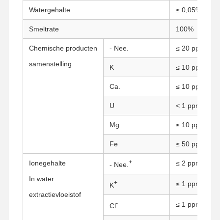
Watergehalte
≤ 0,05%
Smeltrate
100%
Chemische producten
- Nee.
≤ 20 ppm
samenstelling
K
≤ 10 ppm
Ca.
≤ 10 ppm
U
< 1 ppm
Mg
≤ 10 ppm
Fe
≤ 50 ppm
+
Ionegehalte
≤ 2 ppm
- Nee.
In water
+
≤ 1 ppm
K
Thuis
Producten
Over Ons
Fabrieksreis
extractievloeistof
-
≤ 1 ppm
Cl