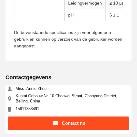
Leidingvermogen
≤ 10 μs/cm
pH
6 ± 1
Kwaliteitscont
Contacteer
Vraag Een
Role
Ons
Offerte Aan
De bovenstaande specificaties zijn voor algemeen
gebruik en kunnen op verzoek van de gebruiker worden
Monodisperse silicamicrosferen
aangepast.
Holle silicamicrobolletjes
Sferisch silicapoeder
Contactgegevens
Nanobolletjes van silica
Miss. Annie Zhou
Silicamicrosferen Cosmetica
Kuntai Gebouw Nr. 10 Chaowai Straat, Chaoyang District,
Beijing, China
Gesmolten silicapoeder
15611358491
Nano silicapoeder
Contact nu
spherisch aluminiumpoeder