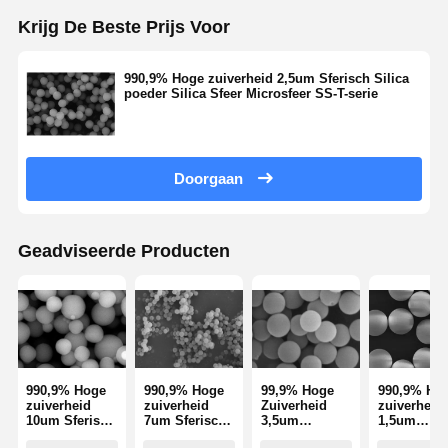
Hydrofiel fumed kiezelzuur
Krijg De Beste Prijs Voor
Hydrofobisch gedroogd silicium
990,9% Hoge zuiverheid 2,5um Sferisch Silica
poeder Silica Sfeer Microsfeer SS-T-serie
Siliciummetalen poeder
Doorgaan
Geadviseerde Producten
990,9% Hoge
990,9% Hoge
99,9% Hoge
990,9% Ho
zuiverheid
zuiverheid
Zuiverheid
zuiverheid
10um Sferisch
7um Sferisch
3,5um
1,5um
Silica poeder
Silica poeder
Sferisch
Sferisch Si