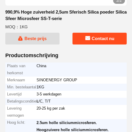
2/2
990,9% Hoge zuiverheid 2,5um Sferisch Silica poeder Silica
Sfeer Microsfeer SS-T-serie
MOQ：1KG
Beste prijs
Contact nu
Productomschrijving
Plaats van
China
herkomst
Merknaam
SINOENERGY GROUP
Min. bestelaantal
1KG
Levertijd
3-5 werkdagen
Betalingscondities
L/C, T/T
Levering
20-25 kg per zak
vermogen
Hoog licht:
,
2.5um holle siliciummicrosferen
,
Hoogzuivere holle siliciummicrosferen