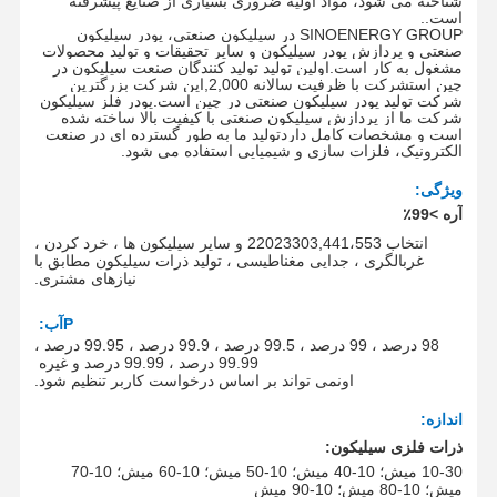
شناخته می شود، مواد اولیه ضروری بسیاری از صنایع پیشرفته
است.
.
SINOENERGY GROUP در سیلیکون صنعتی، پودر سیلیکون
صنعتی و پردازش پودر سیلیکون و سایر تحقیقات و تولید محصولات
مشغول به کار است.اولین تولید تولید کنندگان صنعت سیلیکون در
چین استشرکت با ظرفیت سالانه 2
00
,0
,
این شرکت بزرگترین
شرکت تولید پودر سیلیکون صنعتی در چین است.پودر فلز سیلیکون
شرکت ما از پردازش سیلیکون صنعتی با کیفیت بالا ساخته شده
است و مشخصات کامل داردتولید ما به طور گسترده ای در صنعت
الکترونیک، فلزات سازی و شیمیایی استفاده می شود.
ویژگی
:
آره
>99٪
انتخاب 22023303,441،553 و سایر سیلیکون ها ، خرد کردن ،
غربالگری ، جدایی مغناطیسی ، تولید ذرات سیلیکون مطابق با
نیازهای مشتری.
P
آب:
98 درصد ، 99 درصد ، 99.5 درصد ، 99.9 درصد ، 99.95 درصد ،
99.99 درصد ، 99.99 درصد و غیره
اون
می تواند بر اساس درخواست کاربر تنظیم شود.
اندازه:
ذرات فلزی سیلیکون:
10-30 میش؛ 10-40 میش؛ 10-50 میش؛ 10-60 میش؛ 10-70
میش؛ 10-80 میش؛ 10-90 میش