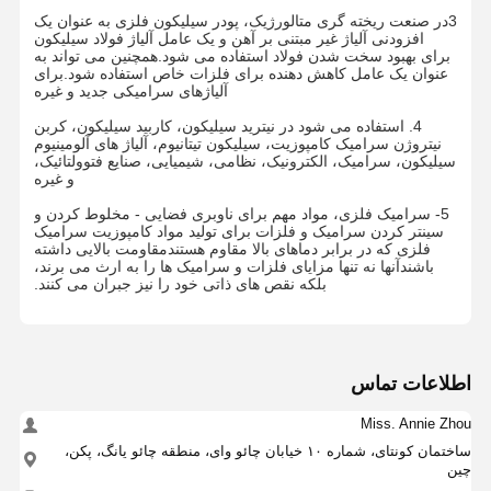
3در صنعت ریخته گری متالورژیک، پودر سیلیکون فلزی به عنوان یک
افزودنی آلیاژ غیر مبتنی بر آهن و یک عامل آلیاژ فولاد سیلیکون
برای بهبود سخت شدن فولاد استفاده می شود.همچنین می تواند به
عنوان یک عامل کاهش دهنده برای فلزات خاص استفاده شود.برای
آلیاژهای سرامیکی جدید و غیره
4. استفاده می شود در نیترید سیلیکون، کاربید سیلیکون، کربن
نیتروژن سرامیک کامپوزیت، سیلیکون تیتانیوم، آلیاژ های آلومینیوم
سیلیکون، سرامیک، الکترونیک، نظامی، شیمیایی، صنایع فتوولتائیک،
و غیره
5- سرامیک فلزی، مواد مهم برای ناوبری فضایی - مخلوط کردن و
سینتر کردن سرامیک و فلزات برای تولید مواد کامپوزیت سرامیک
فلزی که در برابر دماهای بالا مقاوم هستندمقاومت بالایی داشته
باشندآنها نه تنها مزایای فلزات و سرامیک ها را به ارث می برند،
بلکه نقص های ذاتی خود را نیز جبران می کنند.
اطلاعات تماس
Miss. Annie Zhou
خانه
محصولات
دربارهی ما
کارخانه تور
ساختمان کونتای، شماره ۱۰ خیابان چائو وای، منطقه چائو یانگ، پکن،
چین