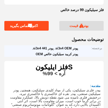
فلز سیلیکون 99 درصد خالص
بهترین قیمت
اکنون تماس بگیرید
توضیحات محصول
برجسته:
,
,
پودر si3n4 OEM
پودر 441 si3n4
پودر کربید سیلیکون خالص OEM
S
فلز ایلیکون
آره
> 9
9
%
مقدمه:
پودر فلزی سیلیکون، یکی از مواد کلیدی سیلیکون، همچنین پودر
سیلیکون صنعتی، پودر نقره ای خاکستری یا خاکستری تیره،
درخشش فلزی نامیده می شود.
نقطه ذوبش بالا، عملکرد مقاومت
در برابر گرما خوب است، میزان مقاومت بالا است، اثر آنتی
اکسیدان بالایی دارد،که به عنوان "گلوتامات مونوساتریوم صنعتی"