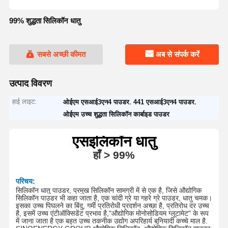
99% शुद्धता सिलिकॉन धातु
सबसे अच्छी कीमत
अब से संपर्क करें
उत्पाद विवरण
हाई लाइट:
,
,
ओईएम एसआई3एन4 पाउडर
441 एसआई3एन4 पाउडर
ओईएम उच्च शुद्धता सिलिकॉन कार्बाइड पाउडर
एस
इलिकॉन धातु
हाँ
> 9
9
%
परिचय:
सिलिकॉन धातु पाउडर, प्रमुख सिलिकॉन सामग्री में से एक है, जिसे औद्योगिक
सिलिकॉन पाउडर भी कहा जाता है, एक चांदी ग्रे या गहरे ग्रे पाउडर, धातु चमक।
इसका उच्च पिघलने का बिंदु, गर्मी प्रतिरोधी प्रदर्शन अच्छा है, प्रतिरोध दर उच्च
है, इसमें उच्च एंटीऑक्सिडेंट प्रभाव है,"औद्योगिक मोनोसोडियम ग्लूटामेट" के रूप
में जाना जाता है एक बहुत उच्च तकनीक उद्योग अपरिहार्य बुनियादी कच्चे माल है
.