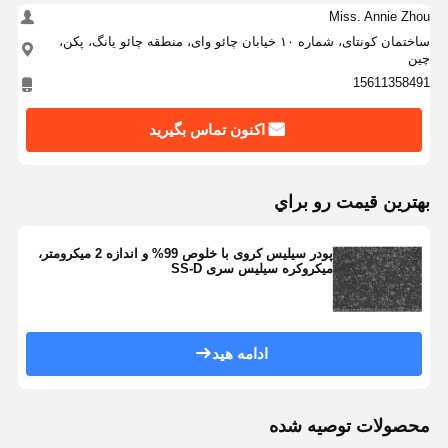
Miss. Annie Zhou
ساختمان کونتای، شماره ۱۰ خیابان چائو وای، منطقه چائو یانگ، پکن،
کنترل کیفیت
تماس با ما
درخواست نقل
چین
قول
15611358491
میکروکره های سیلیسی تک پراکنده
اکنون تماس بگیرید
میکروکره های سیلیس توخالی
بهترين قيمت رو براي
پودر سیلیکون کروی
پودر سیلیس کروی با خلوص 99% و اندازه 2 میکرومتر،
نانوکره های سیلیس
میکروکره سیلیس سری SS-D
لوازم آرایشی میکروسفرهای سیلیس
پودر سیلیس ذوب شده
ادامه هید
پودر نانو سیلیس
پودر آلومینیوم کروی
محصولات توصیه شده