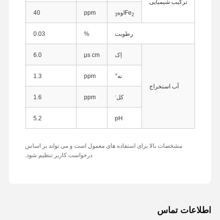
ترکیب شیمیایی
Fe
اوه
ppm
40
اس
3
2
رطوبت
%
0.03
اِک
μs cm
6.0
اندازه
+
نه
ppm
1.3
آب استخراج
-
کل
ppm
1.6
تایتر پت
pH
5.2
ان
مشخصات بالا برای استفاده های معمول است و می تواند بر اساس
درخواست کاربر تنظیم شود.
خانه
محصولات
دربارهی ما
کارخانه تور
اطلاعات تماس