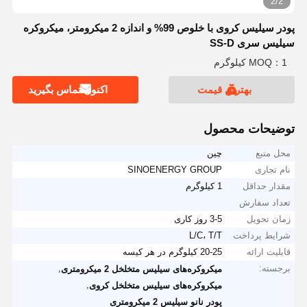
2/2
پودر سیلیس کروی با خلوص 99% و اندازه 2 میکرومتر، میکروکره
سیلیس سری SS-D
MOQ：1 کیلوگرم
بهترین قیمت
اکنون تماس بگیرید
توضیحات محصول
محل منبع
چین
نام تجاری
SINOENERGY GROUP
مقدار حداقل
1 کیلوگرم
تعداد سفارش
زمان تحویل
3-5 روز کاری
شرایط پرداخت
L/C، T/T
قابلیت ارائه
20-25 کیلوگرم در هر کیسه
برجسته:
,
میکروکره‌های سیلیس متخلخل 2 میکرومتری
,
میکروکره‌های سیلیس متخلخل کروی
پودر نانو سیلیس 2 میکرومتری