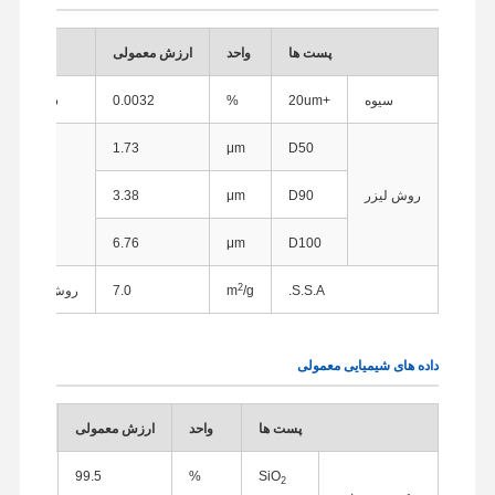
پست ها
واحد
ارزش معمولی
روش آزم
سیوه
+20um
%
0.0032
سیب زدن 
1.73
μm
D50
روش لیزر
D90
μm
3.38
تحلیلگر 
6.76
μm
D100
2
S.S.A.
/g
m
7.0
روش جذب نیتر
داده های شیمیایی معمولی
پست ها
واحد
ارزش معمولی
99.5
%
SiO
2