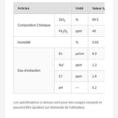
Articles
Unité
Valeur typique
SiO
%
99.5
2
Composition Chimique
Fe
O
ppm
40
2
3
Humidité
%
0.03
Ec
µs/cm
6.0
+
Na
ppm
1.3
Eau d'extraction
-
Cl
ppm
1.6
pH
—
5.2
Aperçu
Produits
A Propos De
Visite D'usine
Les spécifications ci-dessus sont pour des usages courants et
Nous
peuvent être ajustées sur demande de l'utilisateur.