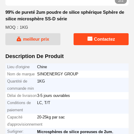
2/2
99% de pureté 2um poudre de silice sphérique Sphère de
silice microsphère SS-D série
MOQ：1KG
meilleur prix
Contactez
Description De Produit
Lieu d'origine
Chine
Nom de marque
SINOENERGY GROUP
Quantité de
1KG
commande min
Délai de livraison
3-5 jours ouvrables
Conditions de
LC, T/T
paiement
Capacité
20-25kg par sac
d'approvisionnement
Surligner:
,
Microsphères de silice poreuses de 2um