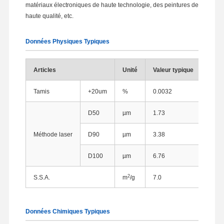
matériaux électroniques de haute technologie, des peintures de
haute qualité, etc.
Données Physiques Typiques
Articles
Unité
Valeur typique
Méth
Tamis
+20um
%
0.0032
Tami
D50
µm
1.73
Méthode laser
D90
µm
3.38
Analy
D100
µm
6.76
2
S.S.A.
m
/g
7.0
Métho
Données Chimiques Typiques