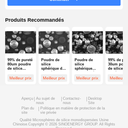
Silice émise de la vapeur hydrophile
Produits Recommandés
Silice fumée hydrophobe
Poudre métallique de silicium
99% de pureté
Poudre de
Poudre de
99% de pur
80um poudre
silice
silice
30um poud
de silice
sphérique de
sphérique
de silice
sphérique
pureté 99%
99% pureté
sphérique
Sphère de
60um
45um,
Sphère de
Meilleur prix
Meilleur prix
Meilleur prix
Meilleur p
silice
Microsphère
microsphères
silice
microsphère
de silice Série
de silice série
microsphè
série SS-D
SS-D
SS-D
SS-D série
Aperçu
Au sujet de
Contactez-
Desktop
nous
nous
Site
Plan du
Politique en matière de protection de la
site
vie privée
Qualité
Microsphères de silice monodispersées
Usine
Chinoise.Copyright © 2026 SINOENERGY GROUP. All Rights