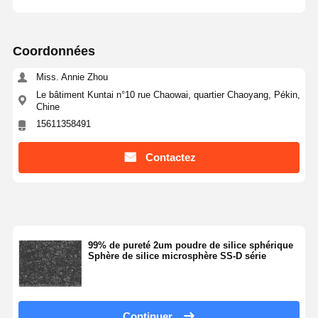
Coordonnées
Contrôle De
Contact
Demande De
La Qualité
Soumission
Miss. Annie Zhou
Le bâtiment Kuntai n°10 rue Chaowai, quartier Chaoyang, Pékin,
Microsphères de silice monodispersées
Chine
15611358491
Microsphères creuses de silice
Contactez
Poudre de silice sphérique
Nanosphères de silice
Cosmétiques Microsphères de Silice
99% de pureté 2um poudre de silice sphérique
Poudre de silice fondue
Sphère de silice microsphère SS-D série
Poudre de nano-silice
poudre sphérique d'alumine
Continuer