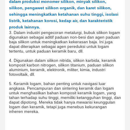
dalam produksi monomer silikon, minyak silikon,
silikon, pengawet silikon organik, dan karet silikon,
sehingga meningkatkan ketahanan suhu tinggi, isolasi
listrik, ketahanan korosi, kedap air, dan karakteristik
Kontrol
Hubungi
Quote
Kualitas
Kami
Request
produk lainnya.
Suatu
3. Dalam industri pengecoran metalurgi, bubuk silikon logam
digunakan sebagai aditif paduan non-besi dan agen paduan
baja silikon untuk meningkatkan kekerasan baja. Ini juga
dapat diterapkan sebagai agen pereduksi untuk logam
Mikrosfer Silika Monodisperse
tertentu, untuk paduan keramik baru, dll.
Mikrosfer Silika Berongga
4. Digunakan dalam silikon nitrida, silikon karbida, keramik
komposit karbon nitrogen, silikon titanium, paduan silikon
aluminium, keramik, elektronik, militer, kimia, industri
Serbuk silika bola
fotovoltaik, dll.
Silika Nanosfer
5. Keramik logam, bahan penting untuk navigasi luar
angkasa. Pencampuran dan sintering keramik dan logam
untuk menghasilkan bahan komposit keramik logam, yang
Kosmetik Mikrosfer Silika
tahan terhadap suhu tinggi, memiliki ketangguhan tinggi, dan
dapat dipotong. Mereka tidak hanya mewarisi keunggulan
logam dan keramik, tetapi juga menebus kekurangan
Bubuk Silika Menyatu
inheren mereka.
Bubuk Nano Silika