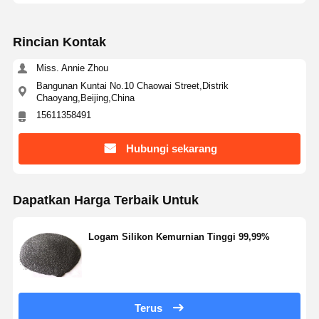
bubuk alumina bola
Silika berasap hidrofilik
Rincian Kontak
Silikon hidrofobik bersilika
Miss. Annie Zhou
Bangunan Kuntai No.10 Chaowai Street,Distrik
Serbuk Logam Silikon
Chaoyang,Beijing,China
15611358491
Hubungi sekarang
Dapatkan Harga Terbaik Untuk
Logam Silikon Kemurnian Tinggi 99,99%
Terus