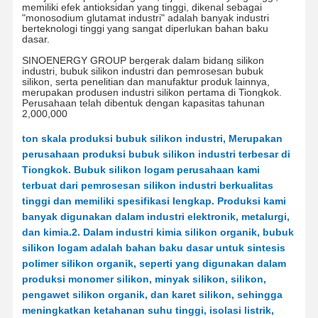
memiliki efek antioksidan yang tinggi, dikenal sebagai
"monosodium glutamat industri" adalah banyak industri
berteknologi tinggi yang sangat diperlukan bahan baku
dasar
.
SINOENERGY GROUP bergerak dalam bidang silikon
industri, bubuk silikon industri dan pemrosesan bubuk
silikon, serta penelitian dan manufaktur produk lainnya,
merupakan produsen industri silikon pertama di Tiongkok.
Perusahaan telah dibentuk dengan kapasitas tahunan
2
,0
00
,
000
ton skala produksi bubuk silikon industri, Merupakan
perusahaan produksi bubuk silikon industri terbesar di
Tiongkok. Bubuk silikon logam perusahaan kami
terbuat dari pemrosesan silikon industri berkualitas
tinggi dan memiliki spesifikasi lengkap. Produksi kami
banyak digunakan dalam industri elektronik, metalurgi,
dan kimia.
2. Dalam industri kimia silikon organik, bubuk
silikon logam adalah bahan baku dasar untuk sintesis
polimer silikon organik, seperti yang digunakan dalam
produksi monomer silikon, minyak silikon, silikon,
pengawet silikon organik, dan karet silikon, sehingga
meningkatkan ketahanan suhu tinggi, isolasi listrik,