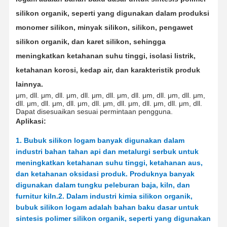
silikon organik, seperti yang digunakan dalam produksi
monomer silikon, minyak silikon, silikon, pengawet
silikon organik, dan karet silikon, sehingga
meningkatkan ketahanan suhu tinggi, isolasi listrik,
ketahanan korosi, kedap air, dan karakteristik produk
lainnya.
μm
, dll.
μm
, dll.
μm
, dll.
μm
, dll.
μm
, dll.
μm
, dll.
μm
, dll.
μm
,
dll.
μm
, dll.
μm
, dll.
μm
, dll.
μm
, dll.
μm
, dll.
μm
, dll.
μm
, dll.
Dapat disesuaikan sesuai permintaan pengguna.
Aplikasi
:
1. Bubuk silikon logam banyak digunakan dalam
industri bahan tahan api dan metalurgi serbuk untuk
meningkatkan ketahanan suhu tinggi, ketahanan aus,
dan ketahanan oksidasi produk. Produknya banyak
digunakan dalam tungku peleburan baja, kiln, dan
furnitur kiln.
2. Dalam industri kimia silikon organik,
Rumah
Produk
Tentang Kita
Wisata
Pabrik
bubuk silikon logam adalah bahan baku dasar untuk
sintesis polimer silikon organik, seperti yang digunakan