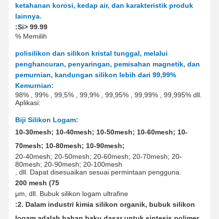
ketahanan korosi, kedap air, dan karakteristik produk
lainnya.
:
Si
> 99.9
9
%
Memilih
polisilikon dan silikon kristal tunggal, melalui
penghancuran, penyaringan, pemisahan magnetik, dan
pemurnian, kandungan silikon lebih dari 99,99%
Kemurnian:
98% , 99% , 99,5% , 99,9% , 99,95% , 99,99% , 99,995% dll.
Aplikasi
:
Biji Silikon Logam:
10-30mesh; 10-40mesh; 10-50mesh; 10-60mesh; 10-
70mesh; 10-80mesh; 10-90mesh;
20-40mesh; 20-50mesh; 20-60mesh; 20-70mesh; 20-
80mesh; 20-90mesh; 20-100mesh
, dll.
Dapat disesuaikan sesuai permintaan pengguna.
200 mesh (75
μm
, dll.
Bubuk silikon logam ultrafine
:
2. Dalam industri kimia silikon organik, bubuk silikon
logam adalah bahan baku dasar untuk sintesis polimer