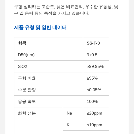
구형 실리카는 고순도, 낮은 비표면적, 우수한 유동성, 낮
은 열 응력 등의 특성을 가지고 있습니다.
제품 유형 및 일반 데이터
항목
SS-T-3
D50(um)
3±0.5
SiO2
≥99.95%
구형 비율
≥95%
수분 함량
≤0.05%
용융 속도
100%
화학 성분
Na
≤20ppm
K
≤10ppm