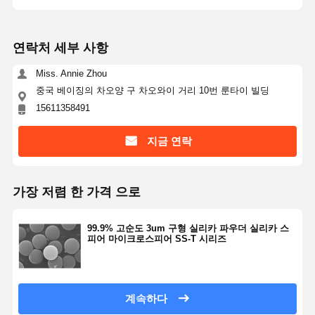
품질 관리
연락처
견적 요청
연락처 세부 사항
Miss. Annie Zhou
단분산 실리카 미소구체
중국 베이징의 차오양 구 차오와이 거리 10번 룬타이 빌딩
15611358491
중공 실리카 미소구체
지금 연락
구형 실리카 분말
실리카 나노구체
가장 저렴 한 가격 으로
실리카 미소구체 화장품
99.9% 고순도 3um 구형 실리카 파우더 실리카 스
용융 실리카 분말
피어 마이크로스피어 SS-T 시리즈
나노 실리카 분말
구형 알루미나 분말
계속하다