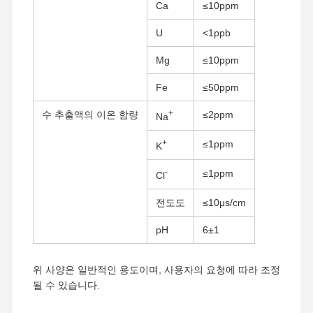
Ca
≤10ppm
U
<1ppb
Mg
≤10ppm
Fe
≤50ppm
+
수 추출액의 이온 함량
≤2ppm
Na
+
≤1ppm
K
-
≤1ppm
Cl
전도도
≤10μs/cm
pH
6±1
위 사양은 일반적인 용도이며, 사용자의 요청에 따라 조정
홈
제품 소개
회사 소개
공장 투어
될 수 있습니다.