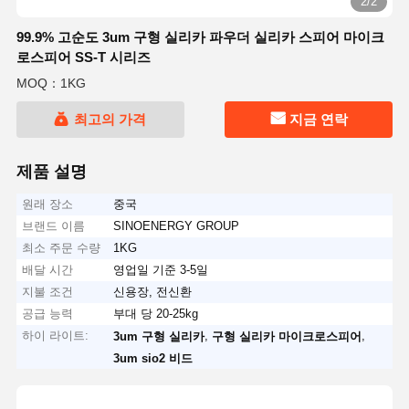
2/2
99.9% 고순도 3um 구형 실리카 파우더 실리카 스피어 마이크
로스피어 SS-T 시리즈
MOQ：1KG
최고의 가격
지금 연락
제품 설명
원래 장소
중국
브랜드 이름
SINOENERGY GROUP
최소 주문 수량
1KG
배달 시간
영업일 기준 3-5일
지불 조건
신용장, 전신환
공급 능력
부대 당 20-25kg
하이 라이트:
,
,
3um 구형 실리카
구형 실리카 마이크로스피어
3um sio2 비드