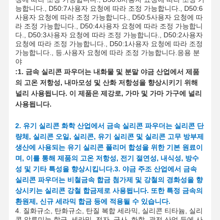
능합니다.
, D50:7
사용자 요청에 따라 조정 가능합니다.
, D50:6
사용자 요청에 따라 조정 가능합니다.
, D50:5
사용자 요청에 따
라 조정 가능합니다.
, D50:4
사용자 요청에 따라 조정 가능합니
다.
, D50:3
사용자 요청에 따라 조정 가능합니다.
, D50:2
사용자
요청에 따라 조정 가능합니다.
, D50:1
사용자 요청에 따라 조정
가능합니다.
, 등.
사용자 요청에 따라 조정 가능합니다.
응용 분
야
:
1. 금속 실리콘 파우더는 내화물 및 분말 야금 산업에서 제품
의 고온 저항성, 내마모성 및 산화 저항성을 향상시키기 위해
널리 사용됩니다. 이 제품은 제강로, 가마 및 가마 가구에 널리
사용됩니다.
2. 유기 실리콘 화학 산업에서 금속 실리콘 파우더는 실리콘 단
량체, 실리콘 오일, 실리콘, 유기 실리콘 및 실리콘 고무 방부제
생산에 사용되는 유기 실리콘 폴리머 합성을 위한 기본 원료이
며, 이를 통해 제품의 고온 저항성, 전기 절연성, 내식성, 방수
성 및 기타 특성을 향상시킵니다.
3. 야금 주조 산업에서 금속
실리콘 파우더는 비철금속 합금 첨가제 및 강철의 경화성을 향
상시키는 실리콘 강철 합금제로 사용됩니다. 또한 특정 금속의
홈
제품 소개
회사 소개
공장 투어
환원제, 신규 세라믹 합금 등에 적용될 수 있습니다.
4. 질화규소, 탄화규소, 탄질 복합 세라믹, 실리콘 티타늄, 실리
콘 알루미늄 합금, 세라믹, 전자, 군사, 화학, 광전 산업 등에 사