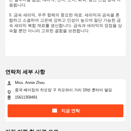
용됩니다.
5. 금속 세라믹, 우주 항해의 중요한 재료. 세라믹과 금속을 혼
품질 관리
연락처
견적 요청
합하고 소결하여 고온에 강하고 인성이 높으며 절단 가능한 금
속 세라믹 복합 재료를 생산합니다. 금속과 세라믹의 장점을 상
속할 뿐만 아니라 고유한 결함을 보완합니다.
단분산 실리카 미소구체
중공 실리카 미소구체
구형 실리카 분말
실리카 나노구체
연락처 세부 사항
Miss. Annie Zhou
실리카 미소구체 화장품
중국 베이징의 차오양 구 차오와이 거리 10번 룬타이 빌딩
용융 실리카 분말
15611358491
나노 실리카 분말
지금 연락
구형 알루미나 분말