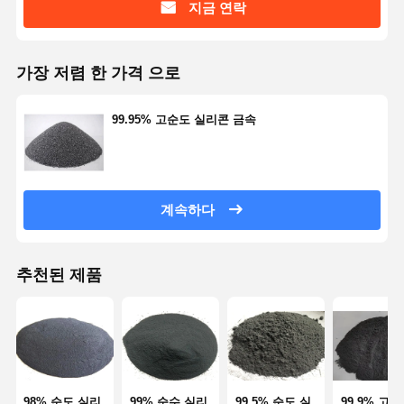
지금 연락
품질 관리
연락처
견적 요청
가장 저렴 한 가격 으로
단분산 실리카 미소구체
99.95% 고순도 실리콘 금속
중공 실리카 미소구체
구형 실리카 분말
계속하다
실리카 나노구체
실리카 미소구체 화장품
추천된 제품
용융 실리카 분말
나노 실리카 분말
구형 알루미나 분말
98% 순도 실리
99% 순수 실리
99.5% 순도 실
99.9% 고