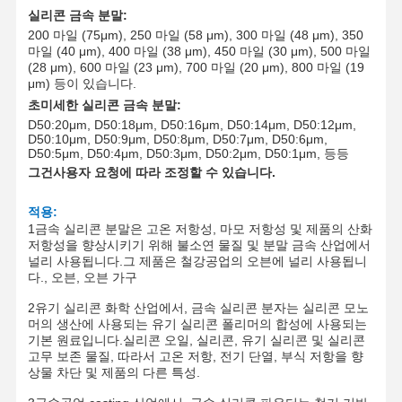
실리콘 금속 분말:
200 마일 (75
μm
), 250 마일 (58 μm), 300 마일 (48 μm), 350
마일 (40 μm), 400 마일 (38 μm), 450 마일 (30 μm), 500 마일
(28 μm), 600 마일 (23 μm), 700 마일 (20 μm), 800 마일 (19
μm) 등이 있습니다.
초미세한 실리콘 금속 분말
:
D50:20
μm
, D50:18
μm
, D50:16
μm
, D50:14
μm
, D50:12
μm
,
D50:10
μm
, D50:9
μm
, D50:8
μm
, D50:7
μm
, D50:6
μm
,
D50:5
μm
, D50:4
μm
, D50:3
μm
, D50:2
μm
, D50:1
μm
, 등등
그건
사용자 요청에 따라 조정할 수 있습니다.
적용
:
1금속 실리콘 분말은 고온 저항성, 마모 저항성 및 제품의 산화
저항성을 향상시키기 위해 불소연 물질 및 분말 금속 산업에서
널리 사용됩니다.그 제품은 철강공업의 오븐에 널리 사용됩니
다., 오븐, 오븐 가구
2유기 실리콘 화학 산업에서, 금속 실리콘 분자는 실리콘 모노
머의 생산에 사용되는 유기 실리콘 폴리머의 합성에 사용되는
기본 원료입니다.실리콘 오일, 실리콘, 유기 실리콘 및 실리콘
고무 보존 물질, 따라서 고온 저항, 전기 단열, 부식 저항을 향
상물 차단 및 제품의 다른 특성.