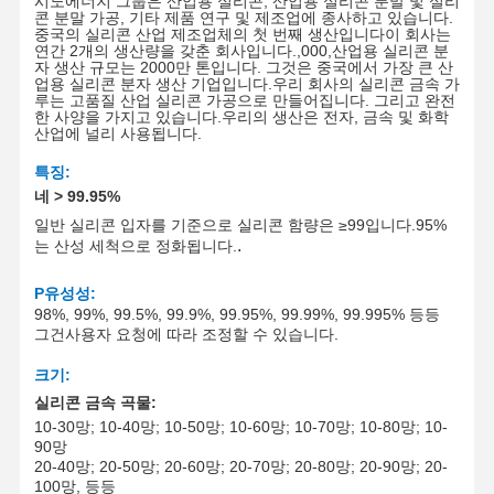
시노에너지 그룹은 산업용 실리콘, 산업용 실리콘 분말 및 실리
콘 분말 가공, 기타 제품 연구 및 제조업에 종사하고 있습니다.
중국의 실리콘 산업 제조업체의 첫 번째 생산입니다이 회사는
연간 2개의 생산량을 갖춘 회사입니다.
,0
00
,
산업용 실리콘 분
자 생산 규모는 2000만 톤입니다. 그것은 중국에서 가장 큰 산
업용 실리콘 분자 생산 기업입니다.우리 회사의 실리콘 금속 가
루는 고품질 산업 실리콘 가공으로 만들어집니다. 그리고 완전
한 사양을 가지고 있습니다.우리의 생산은 전자, 금속 및 화학
산업에 널리 사용됩니다.
특징
:
네
> 99.9
5
%
일반 실리콘 입자를 기준으로 실리콘 함량은 ≥99입니다.9
5
%
.
는 산성 세척으로 정화됩니다.
P
유성성:
98%, 99%, 99.5%, 99.9%, 99.95%, 99.99%, 99.995% 등등
그건
사용자 요청에 따라 조정할 수 있습니다.
크기:
실리콘 금속 곡물:
10-30망; 10-40망; 10-50망; 10-60망; 10-70망; 10-80망; 10-
90망
20-40망; 20-50망; 20-60망; 20-70망; 20-80망; 20-90망; 20-
100망
, 등등