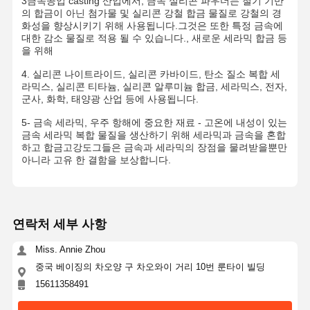
3금속공업 casting 산업에서, 금속 실리콘 파우더는 철기 기반
의 합금이 아닌 첨가물 및 실리콘 강철 합금 물질로 강철의 경
화성을 향상시키기 위해 사용됩니다.그것은 또한 특정 금속에
대한 감소 물질로 적용 될 수 있습니다., 새로운 세라믹 합금 등
을 위해
4. 실리콘 나이트라이드, 실리콘 카바이드, 탄소 질소 복합 세
라믹스, 실리콘 티타늄, 실리콘 알루미늄 합금, 세라믹스, 전자,
군사, 화학, 태양광 산업 등에 사용됩니다.
5- 금속 세라믹, 우주 항해에 중요한 재료 - 고온에 내성이 있는
금속 세라믹 복합 물질을 생산하기 위해 세라믹과 금속을 혼합
하고 합금고강도그들은 금속과 세라믹의 장점을 물려받을뿐만
아니라 고유 한 결함을 보상합니다.
연락처 세부 사항
Miss. Annie Zhou
중국 베이징의 차오양 구 차오와이 거리 10번 룬타이 빌딩
홈
제품 소개
회사 소개
공장 투어
15611358491