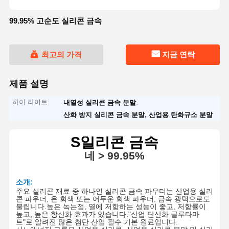
99.95% 고순도 실리콘 금속
최고의 가격
지금 연락
제품 설명
하이 라이트:
,
내열성 실리콘 금속 분말
,
산화 방지 실리콘 금속 분말
산업용 탄화규소 분말
S
일리콘 금속
네
> 9
9.95
%
소개:
주요 실리콘 재료 중 하나인 실리콘 금속 파우더는 산업용 실리
콘 파우더, 은 회색 또는 어두운 회색 파우더, 금속 광택으로도
불립니다.
높은 녹는점, 열에 저항하는 성능이 좋고, 저항률이
높고, 높은 항산화 효과가 있습니다."산업 단산화 글루타마
트"로 알려진 많은 첨단 산업 필수 기본 원료입니다
.