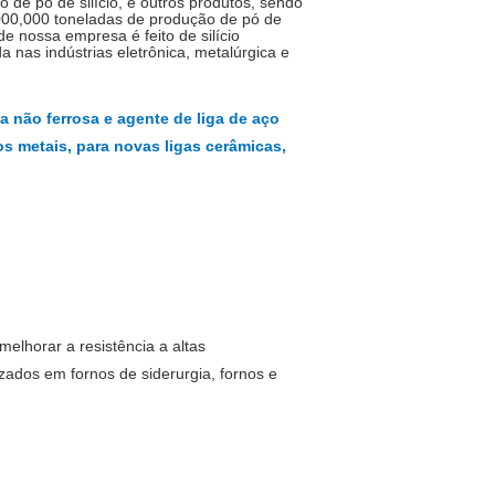
 de pó de silício, e outros produtos, sendo
0
00
,
000 toneladas de produção de pó de
 de nossa empresa é feito de silício
 nas indústrias eletrônica, metalúrgica e
ga não ferrosa e agente de liga de aço
s metais, para novas ligas cerâmicas,
melhorar a resistência a altas
zados em fornos de siderurgia, fornos e