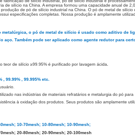
icação de silício industrial, pó de silício industrial e processamento
tria de silício na China. A empresa formou uma capacidade anual de 2
,
 produção de pó de silício industrial na China. O pó de metal de silício
possui especificações completas. Nossa produção é amplamente utilizada
o metalúrgica, o pó de metal de silício é usado como aditivo de li
 do aço. Também pode ser aplicado como agente redutor para certo
 teor de silício ≥99.9
5
% é purificado por lavagem ácida
.
% , 99.99% , 99.995% etc.
usuário.
ilizado nas indústrias de materiais refratários e metalurgia do pó para 
sistência à oxidação dos produtos. Seus produtos são amplamente utili
60mesh; 10-70mesh; 10-80mesh; 10-90mesh;
70mesh; 20-80mesh; 20-90mesh; 20-100mesh