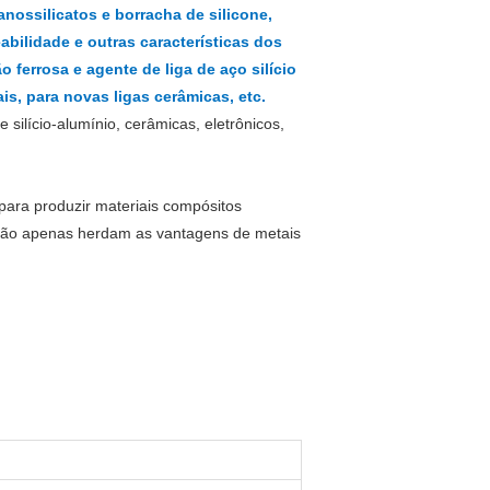
nossilicatos e borracha de silicone,
abilidade e outras características dos
o ferrosa e agente de liga de aço silício
s, para novas ligas cerâmicas, etc.
e silício-alumínio, cerâmicas, eletrônicos,
para produzir materiais compósitos
s não apenas herdam as vantagens de metais