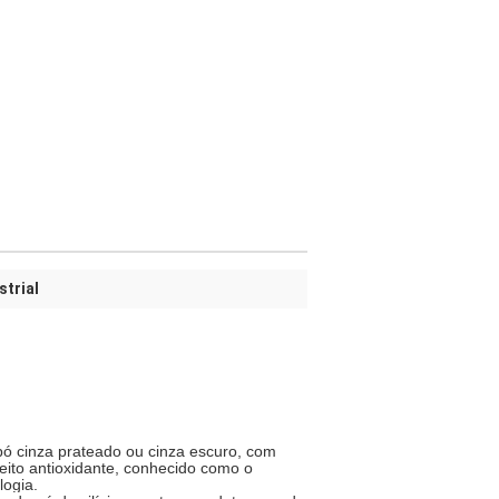
strial
m pó cinza prateado ou cinza escuro, com
feito antioxidante, conhecido como o
logia
.