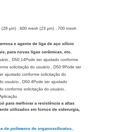
h (28 μm) , 600 mesh (23 μm) , 700 mesh
errosa e agente de liga de aço silício
s, para novas ligas cerâmicas, etc.
ário.
, D50:14
Pode ser ajustado conforme
rme solicitação do usuário.
, D50:9
Pode ser
er ajustado conforme solicitação do
do usuário.
, D50:4
Pode ser ajustado
do conforme solicitação do usuário.
,
Aplicação
pó para melhorar a resistência a altas
nte utilizados em fornos de siderurgia,
ese de polímeros de organossilicatos,