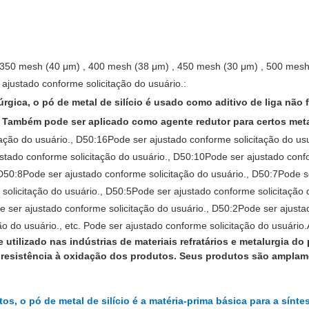
, 350 mesh (40 μm) , 400 mesh (38 μm) , 450 mesh (30 μm) , 500 mes
 ajustado conforme solicitação do usuário.
:
rgica, o pó de metal de silício é usado como aditivo de liga não f
 Também pode ser aplicado como agente redutor para certos metai
ação do usuário.
, D50:16
Pode ser ajustado conforme solicitação do usu
stado conforme solicitação do usuário.
, D50:10
Pode ser ajustado confo
 D50:8
Pode ser ajustado conforme solicitação do usuário.
, D50:7
Pode s
solicitação do usuário.
, D50:5
Pode ser ajustado conforme solicitação 
e ser ajustado conforme solicitação do usuário.
, D50:2
Pode ser ajusta
ão do usuário.
, etc.
Pode ser ajustado conforme solicitação do usuário.
 utilizado nas indústrias de materiais refratários e metalurgia do 
 resistência à oxidação dos produtos. Seus produtos são amplame
tos, o pó de metal de silício é a matéria-prima básica para a sínt