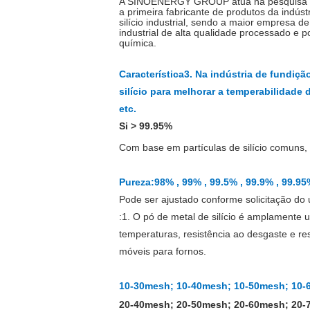
A SINOENERGY GROUP atua na pesquisa e fabr
a primeira fabricante de produtos da indús
silício industrial, sendo a maior empresa de
industrial de alta qualidade processado e 
química.
Característica
3. Na indústria de fundiçã
silício para melhorar a temperabilidade
etc.
Si
> 99.9
5
%
Com base em partículas de silício comuns, o
Pureza:
98% , 99% , 99.5% , 99.9% , 99.95
Pode ser ajustado conforme solicitação do 
:
1. O pó de metal de silício é amplamente ut
temperaturas, resistência ao desgaste e re
móveis para fornos.
10-30mesh; 10-40mesh; 10-50mesh; 10-
20-40mesh; 20-50mesh; 20-60mesh; 20-