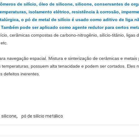
eros de silício, óleo de silicone, silicone, conservantes de orga
emperaturas, isolamento elétrico, resistência à corrosão, imperme
alúrgica, o pó de metal de silício é usado como aditivo de liga nã
 Também pode ser aplicado como agente redutor para certos metai
lício, cerâmicas compostas de carbono-nitrogênio, silício-titânio, ligas d
 etc.
ara navegação espacial. Mistura e sinterização de cerâmicas e metais 
as temperaturas, possuem alta tenacidade e podem ser cortados. Ele
defeitos inerentes.
,
 silicone
pó de silício metálico