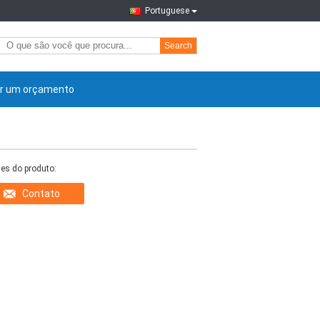
Portuguese
Search
ir um orçamento
es do produto:
Contato