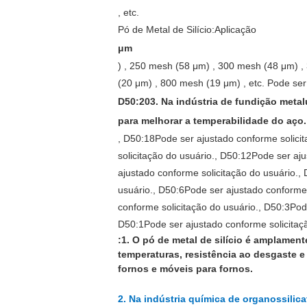
, etc.
Pó de Metal de Silício:
Aplicação
μm
) , 250 mesh (58 μm) , 300 mesh (48 μm) 
(20 μm) , 800 mesh (19 μm) , etc.
Pode ser
D50:20
3. Na indústria de fundição metalú
para melhorar a temperabilidade do aço.
, D50:18
Pode ser ajustado conforme solicit
solicitação do usuário.
, D50:12
Pode ser aju
ajustado conforme solicitação do usuário.
,
usuário.
, D50:6
Pode ser ajustado conforme 
conforme solicitação do usuário.
, D50:3
Pod
D50:1
Pode ser ajustado conforme solicitaç
:
1. O pó de metal de silício é amplamente
temperaturas, resistência ao desgaste e
fornos e móveis para fornos.
2. Na indústria química de organossilica