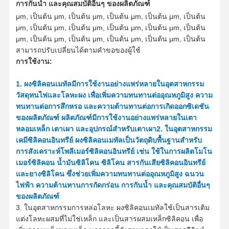
การกันน้ำ และคุณสมบัติอื่นๆ ของผลิตภัณฑ์
μm
, เป็นต้น
μm
, เป็นต้น
μm
, เป็นต้น
μm
, เป็นต้น
μm
, เป็นต้น
μm
, เป็นต้น
μm
, เป็นต้น
μm
, เป็นต้น
μm
, เป็นต้น
μm
, เป็นต้น
μm
, เป็นต้น
μm
, เป็นต้น
μm
, เป็นต้น
μm
, เป็นต้น
μm
, เป็นต้น
สามารถปรับเปลี่ยนได้ตามคำขอของผู้ใช้
การใช้งาน
:
1. ผงซิลิคอนเมทัลมีการใช้งานอย่างแพร่หลายในอุตสาหกรรม
วัสดุทนไฟและโลหะผง เพื่อเพิ่มความทนทานต่ออุณหภูมิสูง ความ
ทนทานต่อการสึกหรอ และความต้านทานต่อการเกิดออกซิเดชัน
ของผลิตภัณฑ์ ผลิตภัณฑ์มีการใช้งานอย่างแพร่หลายในเตา
หลอมเหล็ก เตาเผา และอุปกรณ์สำหรับเตาเผา
2. ในอุตสาหกรรม
เคมีซิลิคอนอินทรีย์ ผงซิลิคอนเมทัลเป็นวัตถุดิบพื้นฐานสำหรับ
การสังเคราะห์โพลีเมอร์ซิลิคอนอินทรีย์ เช่น ใช้ในการผลิตโมโน
เมอร์ซิลิคอน น้ำมันซิลิโคน ซิลิโคน สารกันเสียซิลิคอนอินทรีย์
และยางซิลิโคน ซึ่งช่วยเพิ่มความทนทานต่ออุณหภูมิสูง ฉนวน
ไฟฟ้า ความต้านทานการกัดกร่อน การกันน้ำ และคุณสมบัติอื่นๆ
ของผลิตภัณฑ์
บ้าน
ผลิตภัณฑ์
เกี่ยวกับเรา
ทัวร์โรงงาน
3. ในอุตสาหกรรมการหล่อโลหะ ผงซิลิคอนเมทัลใช้เป็นสารเติม
แต่งโลหะผสมที่ไม่ใช่เหล็ก และเป็นสารผสมเหล็กซิลิคอน เพื่อ