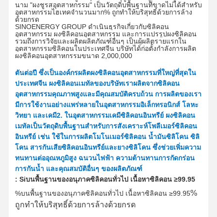
นาม "ผงชูรสอุตสาหกรรม" เป็นวัตถุดิบพื้นฐานที่ขาดไม่ได้สำหรับ
อุตสาหกรรมไฮเทคจำนวนมาก
% ถูกทำให้บริสุทธิ์ด้วยการล้าง
ด้วยกรด
SINOENERGY GROUP ดำเนินธุรกิจเกี่ยวกับซิลิคอน
อุตสาหกรรม ผงซิลิคอนอุตสาหกรรม และการแปรรูปผงซิลิคอน
รวมถึงการวิจัยและผลิตผลิตภัณฑ์อื่นๆ เป็นผู้ผลิตรายแรกใน
อุตสาหกรรมซิลิคอนในประเทศจีน บริษัทได้ก่อตั้งกำลังการผลิต
ผงซิลิคอนอุตสาหกรรมขนาด 2
,0
00
,
000
ตันต่อปี ซึ่งเป็นองค์กรผลิตผงซิลิคอนอุตสาหกรรมที่ใหญ่ที่สุดใน
ประเทศจีน ผงซิลิคอนเมทัลของบริษัทเราผลิตจากซิลิคอน
อุตสาหกรรมคุณภาพสูงและมีคุณสมบัติครบถ้วน การผลิตของเรา
มีการใช้งานอย่างแพร่หลายในอุตสาหกรรมอิเล็กทรอนิกส์ โลหะ
วิทยา และเคมี
2. ในอุตสาหกรรมเคมีซิลิคอนอินทรีย์ ผงซิลิคอน
เมทัลเป็นวัตถุดิบพื้นฐานสำหรับการสังเคราะห์โพลีเมอร์ซิลิคอน
อินทรีย์ เช่น ใช้ในการผลิตโมโนเมอร์ซิลิคอน น้ำมันซิลิโคน ซิลิ
โคน สารกันเสียซิลิคอนอินทรีย์และยางซิลิโคน ซึ่งช่วยเพิ่มความ
ทนทานต่ออุณหภูมิสูง ฉนวนไฟฟ้า ความต้านทานการกัดกร่อน
การกันน้ำ และคุณสมบัติอื่นๆ ของผลิตภัณฑ์
:
Si
บนพื้นฐานของอนุภาคซิลิคอนทั่วไป เนื้อหาซิลิคอน ≥99.9
5
%
%
บนพื้นฐานของอนุภาคซิลิคอนทั่วไป เนื้อหาซิลิคอน ≥99.9
5
ถูกทำให้บริสุทธิ์ด้วยการล้างด้วยกรด