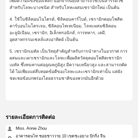
เพิ่มความแข็งของเหล็ก นอกจากนี้ยังสามารถใช้เป็นสารรีดิวซ์
สำหรับโลหะบางชนิด สำหรับโลหะผสมเซรามิกใหม่ เป็นต้น
4. ใช้ในซิลิคอนไนไตรด์, ซิลิคอนคาร์ไบด์, เซรามิกคอมโพสิต
ควบคุม
ติดต่อเรา
ขออ้าง
คาร์บอนไนโตรเจน, ซิลิคอนไทเทเนียม, โลหะผสมซิลิคอน
คุณภาพ
อะลูมิเนียม, เซรามิก, อิเล็กทรอนิกส์, การทหาร, เคมี,
อุตสาหกรรมเซลล์แสงอาทิตย์ เป็นต้น
Monodisperse ซิลิกาไมโครสเฟียร์
5. เซรามิกเมทัล เป็นวัสดุสำคัญสำหรับการนำทางในอวกาศ การ
ผสมและเผาเซรามิกและโลหะเพื่อผลิตวัสดุคอมโพสิตเซรามิก
ไมโครสเฟียร์ซิลิกากลวง
เมทัล ซึ่งทนทานต่ออุณหภูมิสูง มีความเหนียวสูง และสามารถตัด
สารซิลิก้าสับกลม
ได้ ไม่เพียงแต่สืบทอดข้อดีของโลหะและเซรามิกเท่านั้น แต่ยัง
ชดเชยข้อบกพร่องโดยธรรมชาติของพวกมันอีกด้วย
ซิลิกานาโนสเฟียร์
เครื่องสำอางซิลิกาไมโครสเฟียร์
ผงซิลิกาผสม
รายละเอียดการติดต่อ
ผงนาโนซิลิกา
Miss. Annie Zhou
สับอัลมิเนียกลม
อาคารคุนไท ซอยชาววาย 10 เขตชะอยาง ปักกิ่ง จีน