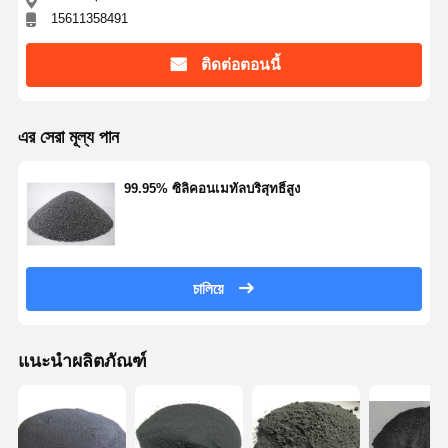
15611358491
ซิลิกาฟูมที่ชอบน้ำ
ติดต่อตอนนี้
ซิลิกาฟูมแบบไม่ชอบน้ำ
ผงโลหะซิลิกอน
এর সেরা মূল্য পান
99.95% ซิลิคอนเมทัลบริสุทธิ์สูง
চালিয়ে
แนะนำผลิตภัณฑ์